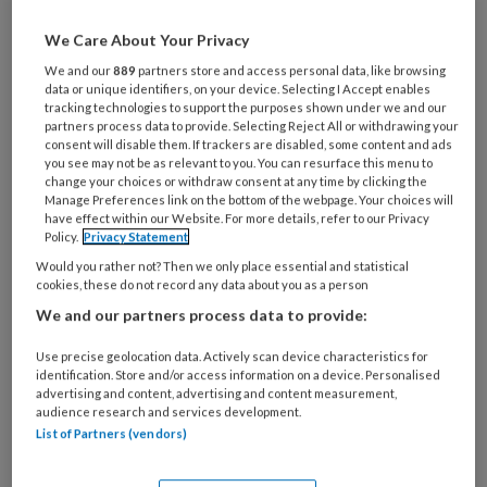
Wil je dit artikel lezen?
We Care About Your Privacy
Maak gratis een account aan en lees 2
We and our
889
partners store and access personal data, like browsing
artikelen gratis per maand
data or unique identifiers, on your device. Selecting I Accept enables
tracking technologies to support the purposes shown under we and our
partners process data to provide. Selecting Reject All or withdrawing your
Al een account of abonnement?
Log dan in
consent will disable them. If trackers are disabled, some content and ads
you see may not be as relevant to you. You can resurface this menu to
change your choices or withdraw consent at any time by clicking the
Manage Preferences link on the bottom of the webpage. Your choices will
Wat
have effect within our Website. For more details, refer to our Privacy
is
Policy.
Privacy Statement
je
Would you rather not? Then we only place essential and statistical
e-
cookies, these do not record any data about you as a person
Kies
mailadres?
We and our partners process data to provide:
je
*
*
wachtwoord*
*
Use precise geolocation data. Actively scan device characteristics for
identification. Store and/or access information on a device. Personalised
Kies
advertising and content, advertising and content measurement,
je
audience research and services development.
functie
*
List of Partners (vendors)
Bij