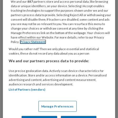
We and our
887
partners store and access personal data, like browsing
organisatie
data or unique identifiers, on your device. Selecting I Accept enables
werk
tracking technologies to support the purposes shown under we and our
Untitled
Ontvang 2x per week de
partners process data to provide. Selecting Reject All or withdrawing your
je?
consent will disable them. If trackers are disabled, some content and ads
KinderopvangTotaal nieuwsbrief
you see may not be as relevant to you. You can resurface this menu to
change your choices or withdraw consent at any time by clicking the
Manage Preferences link on the bottom of the webpage. Your choices will
Ontvang iedere zondag het
have effect within our Website. For more details, refer to our Privacy
Policy.
Privacy Statement
Management Kinderopvang
Would you rather not? Then we only place essential and statistical
Weekoverzicht
cookies, these do not record any data about you as a person
We and our partners process data to provide:
Ja, ik geef toestemming voor e-mails
van KinderopvangTotaal en
Use precise geolocation data. Actively scan device characteristics for
identification. Store and/or access information on a device. Personalised
Springer Media B.V.
?
advertising and content, advertising and content measurement,
audience research and services development.
List of Partners (vendors)
Uw bovenstaande gegevens kunnen worden toegevoegd aan
uw profiel in overeenstemming met ons
privacy statement
.
Manage Preferences
?