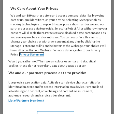
We Care About Your Privacy
Al een account of abonnement?
Log dan in
We and our
889
partners store and access personal data, like browsing
data or unique identifiers, on your device. Selecting I Accept enables
Wat
tracking technologies to support the purposes shown under we and our
partners process data to provide. Selecting Reject All or withdrawing your
is
consent will disable them. If trackers are disabled, some content and ads
je
you see may not be as relevant to you. You can resurface this menu to
e-
change your choices or withdraw consent at any time by clicking the
Kies
Manage Preferences link on the bottom of the webpage. Your choices will
mailadres?
je
have effect within our Website. For more details, refer to our Privacy
*
*
Policy.
Privacy Statement
wachtwoord*
*
Would you rather not? Then we only place essential and statistical
Kies
cookies, these do not record any data about you as a person
je
We and our partners process data to provide:
functie
*
Use precise geolocation data. Actively scan device characteristics for
Bij
identification. Store and/or access information on a device. Personalised
welke
advertising and content, advertising and content measurement,
audience research and services development.
organisatie
List of Partners (vendors)
werk
Untitled
Ontvang 2x per week de
je?