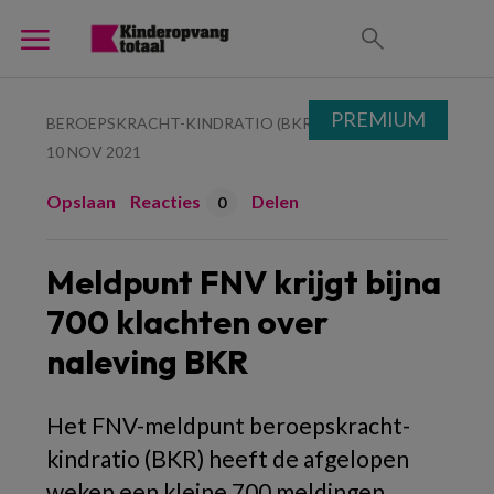
PREMIUM
BEROEPSKRACHT-KINDRATIO (BKR)
10 NOV 2021
Opslaan
Reacties
Delen
0
Meldpunt FNV krijgt bijna
700 klachten over
naleving BKR
Het FNV-meldpunt beroepskracht-
kindratio (BKR) heeft de afgelopen
weken een kleine 700 meldingen