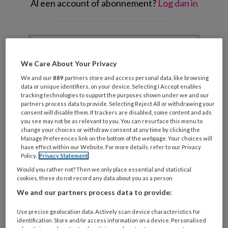
Al een account of abonnement?
Log dan in
Wat
is
je
We Care About Your Privacy
e-
Kies
We and our
889
partners store and access personal data, like browsing
mailadres?
je
data or unique identifiers, on your device. Selecting I Accept enables
*
*
tracking technologies to support the purposes shown under we and our
wachtwoord*
*
partners process data to provide. Selecting Reject All or withdrawing your
consent will disable them. If trackers are disabled, some content and ads
Kies
you see may not be as relevant to you. You can resurface this menu to
je
change your choices or withdraw consent at any time by clicking the
functie
*
Manage Preferences link on the bottom of the webpage. Your choices will
have effect within our Website. For more details, refer to our Privacy
Bij
Policy.
Privacy Statement
welke
Would you rather not? Then we only place essential and statistical
organisatie
cookies, these do not record any data about you as a person
werk
We and our partners process data to provide:
Untitled
Ontvang 2x per week de
je?
KinderopvangTotaal nieuwsbrief
Use precise geolocation data. Actively scan device characteristics for
identification. Store and/or access information on a device. Personalised