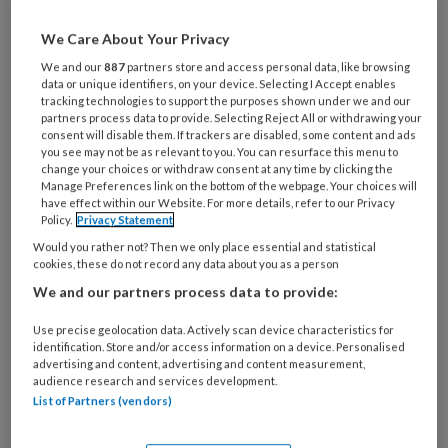
Al een account of abonnement?
Log dan in
We Care About Your Privacy
We and our
887
partners store and access personal data, like browsing
data or unique identifiers, on your device. Selecting I Accept enables
Wat
tracking technologies to support the purposes shown under we and our
is
partners process data to provide. Selecting Reject All or withdrawing your
consent will disable them. If trackers are disabled, some content and ads
je
you see may not be as relevant to you. You can resurface this menu to
e-
change your choices or withdraw consent at any time by clicking the
Kies
mailadres?
Manage Preferences link on the bottom of the webpage. Your choices will
je
have effect within our Website. For more details, refer to our Privacy
*
*
wachtwoord*
*
Policy.
Privacy Statement
Would you rather not? Then we only place essential and statistical
Kies
cookies, these do not record any data about you as a person
je
We and our partners process data to provide:
functie
*
Use precise geolocation data. Actively scan device characteristics for
Bij
identification. Store and/or access information on a device. Personalised
welke
advertising and content, advertising and content measurement,
organisatie
audience research and services development.
werk
List of Partners (vendors)
Untitled
Ontvang 2x per week de
je?