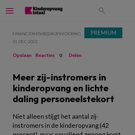
PREMIUM
FINANCIËN EN BEDRIJFSVOERING
01 DEC 2022
Opslaan
Reacties
Delen
0
Meer zij-instromers in
kinderopvang en lichte
daling personeelstekort
Niet alleen stijgt het aantal zij-
instromers in de kinderopvang (42
procent), maar opvallend genoeg komt