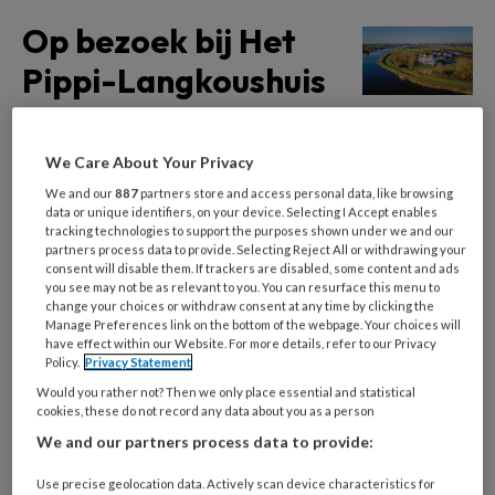
Op bezoek bij Het
Pippi-Langkoushuis
In Muiden, op een landgoed pal naast de Vecht, staat
We Care About Your Privacy
een bijzondere bso-locatie. De kinderen spelen hier
We and our
887
partners store and access personal data, like browsing
iedere dag in een ouderwetse villa. De rode
data or unique identifiers, on your device. Selecting I Accept enables
dakpannen glimmen in de zon en sierlijke houten
tracking technologies to support the purposes shown under we and our
partners process data to provide. Selecting Reject All or withdrawing your
ornamenten omringen de gevel. De kleine
consent will disable them. If trackers are disabled, some content and ads
balkonnetjes maken het plaatje compleet. Beeld je
you see may not be as relevant to you. You can resurface this menu to
change your choices or withdraw consent at any time by clicking the
een paard in op de veranda en je bent in Villa
Manage Preferences link on the bottom of the webpage. Your choices will
have effect within our Website. For more details, refer to our Privacy
Kakelbont: het riante huis van Pippi Langkous.
Policy.
Privacy Statement
Would you rather not? Then we only place essential and statistical
cookies, these do not record any data about you as a person
Wat is trauma? En
We and our partners process data to provide:
hoe herken je het bij
Use precise geolocation data. Actively scan device characteristics for