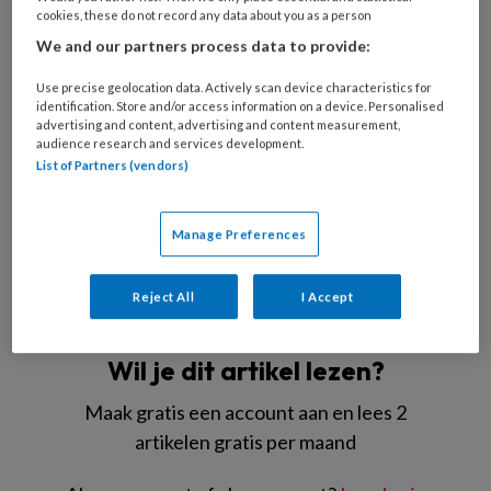
cookies, these do not record any data about you as a person
We and our partners process data to provide:
Use precise geolocation data. Actively scan device characteristics for
identification. Store and/or access information on a device. Personalised
advertising and content, advertising and content measurement,
audience research and services development.
List of Partners (vendors)
AdobeStock/Irina Schmidt
Baby’s
Manage Preferences
Reject All
I Accept
REGISTREREN
Wil je dit artikel lezen?
Maak gratis een account aan en lees 2
artikelen gratis per maand