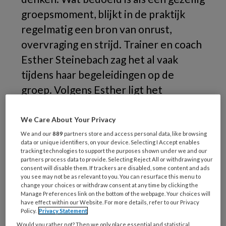
groepsmoment, blijkt in de praktijk
regelmatig een bron van onrust,
overvraging en strijd. Trainer en coach
Esther Steinebach zag het al vaak
tijdens haar begeleidingen op de
groep. Volgens Esther ligt het
probleem niet bij het gedrag van
kinderen, maar bij hoe we het
We Care About Your Privacy
eetmoment organiseren. Ze pleit dan
We and our
889
partners store and access personal data, like browsing
data or unique identifiers, on your device. Selecting I Accept enables
ook voor een herwaardering van dit
tracking technologies to support the purposes shown under we and our
partners process data to provide. Selecting Reject All or withdrawing your
alledaagse moment.
consent will disable them. If trackers are disabled, some content and ads
you see may not be as relevant to you. You can resurface this menu to
change your choices or withdraw consent at any time by clicking the
Manage Preferences link on the bottom of the webpage. Your choices will
have effect within our Website. For more details, refer to our Privacy
Policy.
Privacy Statement
Would you rather not? Then we only place essential and statistical