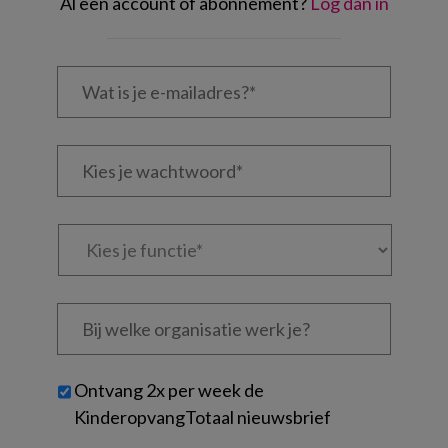
Al een account of abonnement?
Log dan in
Wat
is
je
e-
Kies
mailadres?
je
*
*
wachtwoord*
*
Kies
je
functie
*
Bij
welke
organisatie
werk
Untitled
Ontvang 2x per week de
je?
KinderopvangTotaal nieuwsbrief