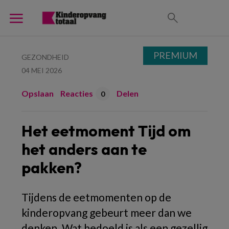
PREMIUM
GEZONDHEID
04 MEI 2026
Opslaan
Reacties
Delen
0
Het eetmoment Tijd om
het anders aan te
pakken?
Tijdens de eetmomenten op de
kinderopvang gebeurt meer dan we
denken. Wat bedoeld is als een gezellig