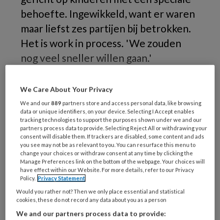
behoefte. Ingewikkeld, want er waren
maar liefst zes partijen bij betrokken.
Het is work in process. 'We zouden
nog veel sneller willen gaan.'
In
We Care About Your Privacy
We and our
889
partners store and access personal data, like browsing
data or unique identifiers, on your device. Selecting I Accept enables
tracking technologies to support the purposes shown under we and our
REGISTREREN
partners process data to provide. Selecting Reject All or withdrawing your
consent will disable them. If trackers are disabled, some content and ads
you see may not be as relevant to you. You can resurface this menu to
Wil je dit artikel lezen?
change your choices or withdraw consent at any time by clicking the
Manage Preferences link on the bottom of the webpage. Your choices will
Maak gratis een account aan en lees 2
have effect within our Website. For more details, refer to our Privacy
Policy.
Privacy Statement
artikelen gratis per maand
Would you rather not? Then we only place essential and statistical
cookies, these do not record any data about you as a person
Al een account of abonnement?
Log dan in
We and our partners process data to provide: