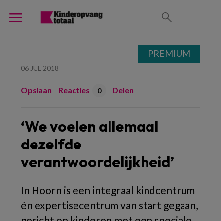
PREMIUM
06 JUL 2018
Opslaan
Reacties
Delen
0
‘We voelen allemaal
dezelfde
verantwoordelijkheid’
In Hoorn is een integraal kindcentrum
én expertisecentrum van start gegaan,
gericht op kinderen met een speciale