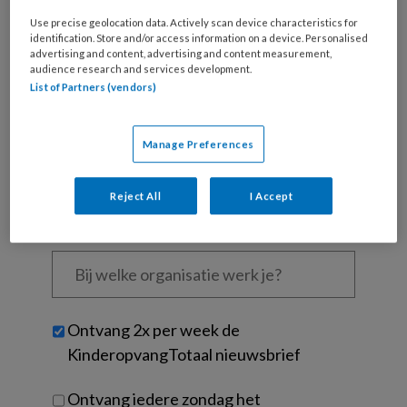
Use precise geolocation data. Actively scan device characteristics for
Wat
identification. Store and/or access information on a device. Personalised
is
advertising and content, advertising and content measurement,
audience research and services development.
je
List of Partners (vendors)
e-
Kies
mailadres?
je
*
*
wachtwoord*
*
Manage Preferences
Kies
je
Reject All
I Accept
functie
*
Bij
welke
organisatie
werk
Untitled
Ontvang 2x per week de
je?
KinderopvangTotaal nieuwsbrief
Ontvang iedere zondag het