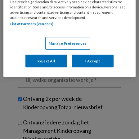
Use precise geolocation data. Actively scan device characteristics for
is
identification. Store and/or access information on a device. Personalised
je
advertising and content, advertising and content measurement,
e-
audience research and services development.
Kies
List of Partners (vendors)
mailadres?
je
*
*
wachtwoord*
*
Manage Preferences
Kies
je
functie
*
Reject All
I Accept
Bij
welke
organisatie
werk
Untitled
Ontvang 2x per week de
je?
KinderopvangTotaal nieuwsbrief
Ontvang iedere zondag het
Management Kinderopvang