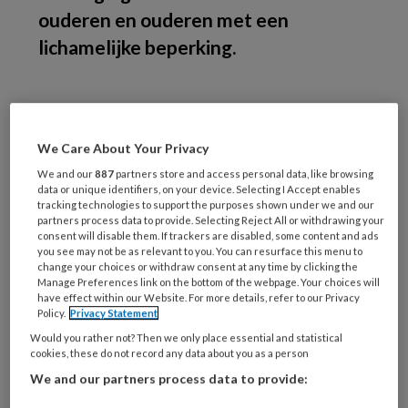
ouderen en ouderen met een
lichamelijke beperking.
Ga
We Care About Your Privacy
We and our
887
partners store and access personal data, like browsing
REGISTREREN
data or unique identifiers, on your device. Selecting I Accept enables
tracking technologies to support the purposes shown under we and our
partners process data to provide. Selecting Reject All or withdrawing your
Wil je dit artikel lezen?
consent will disable them. If trackers are disabled, some content and ads
you see may not be as relevant to you. You can resurface this menu to
change your choices or withdraw consent at any time by clicking the
Maak gratis een account aan en lees 2
Manage Preferences link on the bottom of the webpage. Your choices will
artikelen gratis per maand
have effect within our Website. For more details, refer to our Privacy
Policy.
Privacy Statement
Would you rather not? Then we only place essential and statistical
Al een account of abonnement?
Log dan in
cookies, these do not record any data about you as a person
We and our partners process data to provide:
Wat