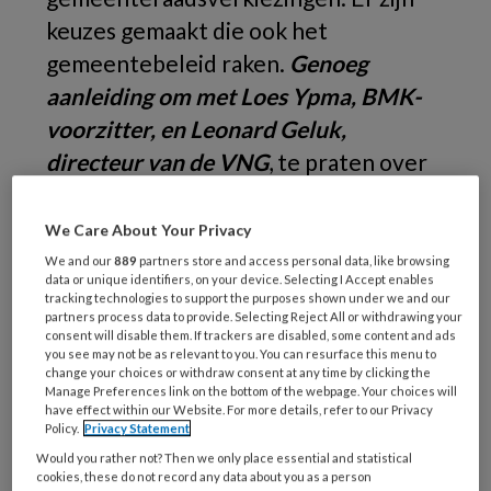
keuzes gemaakt die ook het
gemeentebeleid raken.
Genoeg
aanleiding om met Loes Ypma, BMK-
voorzitter, en Leonard Geluk,
directeur van de VNG
, te praten over
de toekomst en positie van de
kinderopvang en kindcentra en welke
We Care About Your Privacy
rol gemeenten daarin zullen spelen.
We and our
889
partners store and access personal data, like browsing
data or unique identifiers, on your device. Selecting I Accept enables
tracking technologies to support the purposes shown under we and our
partners process data to provide. Selecting Reject All or withdrawing your
Loes
consent will disable them. If trackers are disabled, some content and ads
you see may not be as relevant to you. You can resurface this menu to
change your choices or withdraw consent at any time by clicking the
Manage Preferences link on the bottom of the webpage. Your choices will
have effect within our Website. For more details, refer to our Privacy
Policy.
Privacy Statement
REGISTREREN
Would you rather not? Then we only place essential and statistical
cookies, these do not record any data about you as a person