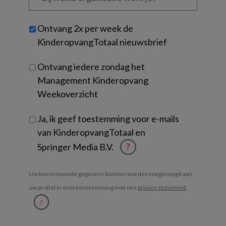
organisatie
werk
Untitled
Ontvang 2x per week de
je?
KinderopvangTotaal nieuwsbrief
Ontvang iedere zondag het
Management Kinderopvang
Weekoverzicht
Ja, ik geef toestemming voor e-mails
van KinderopvangTotaal en
Springer Media B.V.
?
Uw bovenstaande gegevens kunnen worden toegevoegd aan
uw profiel in overeenstemming met ons
privacy statement
.
?