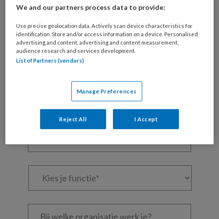
Wil je dit artikel lezen?
We and our partners process data to provide:
Maak gratis een account aan en lees 2
Use precise geolocation data. Actively scan device characteristics for
artikelen gratis per maand
identification. Store and/or access information on a device. Personalised
advertising and content, advertising and content measurement,
audience research and services development.
Al een account of abonnement?
Log dan in
List of Partners (vendors)
Wat
Manage Preferences
is
je
e-
Reject All
I Accept
Kies
mailadres?
je
*
*
wachtwoord*
*
Kies
je
functie
*
Bij
welke