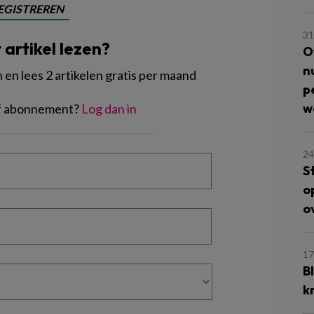
EGISTREREN
31
t artikel lezen?
O
n
en lees 2 artikelen gratis per maand
p
w
of abonnement?
Log dan in
24
S
o
o
17
B
k