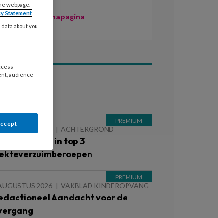
the webpage.
cy Statement
Naar de themapagina
y data about you
access
ent, audience
ees ook
Accept
 AUGUSTUS 2026
ACHTERGROND
inderopvang in top 3
iekteverzuimberoepen
 AUGUSTUS 2026
VAKBLAD KINDEROPVANG
edactioneel Aandacht voor de
vergang