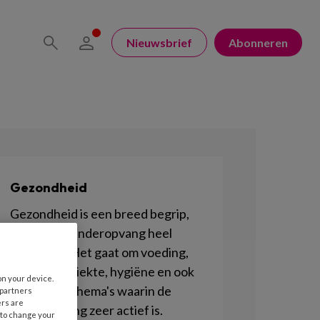
Nieuwsbrief
Abonneren
Gezondheid
Gezondheid is een breed begrip,
maar in de kinderopvang heel
belangrijk. Het gaat om voeding,
beweging, ziekte, hygiëne en ook
on your device.
om groen. Thema's waarin de
 partners
ers are
kinderopvang zeer actief is.
 to change your