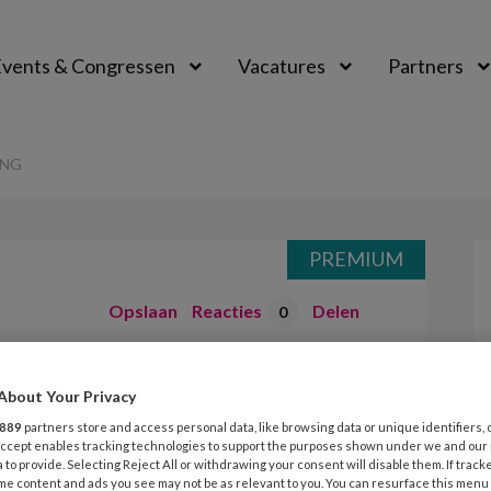
vents & Congressen
Vacatures
Partners
aal
ANG
PREMIUM
Opslaan
Reacties
Delen
0
Ziek naar de
About Your Privacy
889
partners store and access personal data, like browsing data or unique identifiers, 
 Accept enables tracking technologies to support the purposes shown under we and our
 to provide. Selecting Reject All or withdrawing your consent will disable them. If track
me content and ads you see may not be as relevant to you. You can resurface this menu