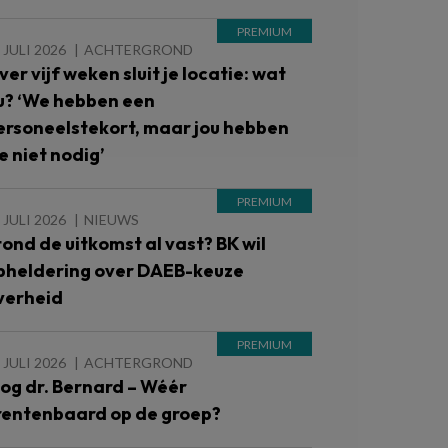
 JULI 2026
ACHTERGROND
ver vijf weken sluit je locatie: wat
u? ‘We hebben een
ersoneelstekort, maar jou hebben
e niet nodig’
 JULI 2026
NIEUWS
tond de uitkomst al vast? BK wil
pheldering over DAEB-keuze
verheid
 JULI 2026
ACHTERGROND
log dr. Bernard – Wéér
rentenbaard op de groep?