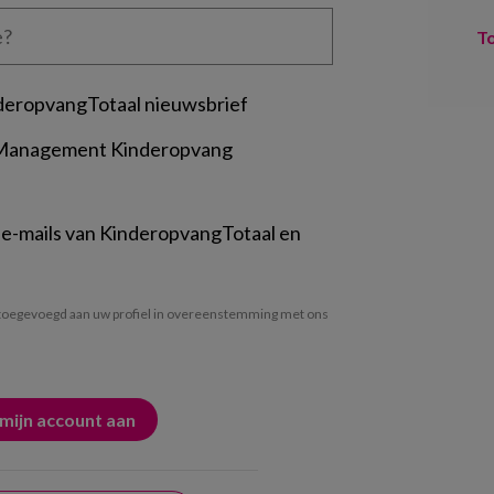
T
deropvangTotaal nieuwsbrief
 Management Kinderopvang
 e-mails van KinderopvangTotaal en
oegevoegd aan uw profiel in overeenstemming met ons