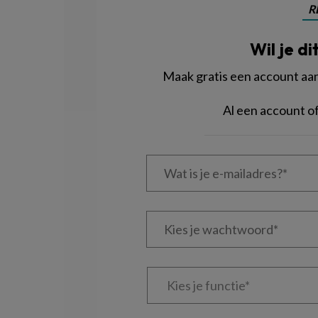
R
Wil je di
Maak gratis een account aan 
Al een account 
Wat
is
je
e-
Kies
mailadres?
je
*
*
wachtwoord*
*
Kies
je
functie
*