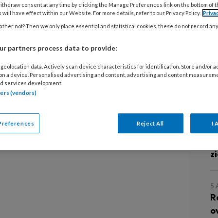
zoon Thomas regelmatig ziek. Zoals dat
ithdraw consent at any time by clicking the Manage Preferences link on the bottom of 
 will have effect within our Website. For more details, refer to our Privacy Policy.
Priva
 hij ineens hoge koorts hebben en een
ther not? Then we only place essential and statistical cookies, these do not record an
ieuwe ouder vond ik dat spannend: wat
de huisarts bellen?
r partners process data to provide:
geolocation data. Actively scan device characteristics for identification. Store and/or 
Sowieso
 on a device. Personalised advertising and content, advertising and content measurem
d services development.
L
tners (vendors)
Preferences
Reject All
I 
7
K
z
5
R
o