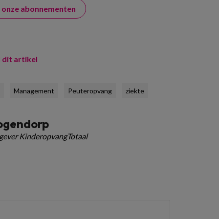
er onze abonnementen
 dit artikel
Management
Peuteropvang
ziekte
ogendorp
tgever KinderopvangTotaal