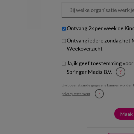
Bij
welke
organisatie
werk
Untitled
Ontvang 2x per week de Kin
je?
Ontvang iedere zondag het
Weekoverzicht
Ja, ik geef toestemming voor
Springer Media B.V.
?
Uw bovenstaande gegevens kunnen worden t
privacy statement
.
?