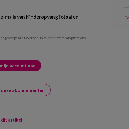
 e-mails van KinderopvangTotaal en
T
oegevoegd aan uw profiel in overeenstemming met ons
er onze abonnementen
 dit artikel