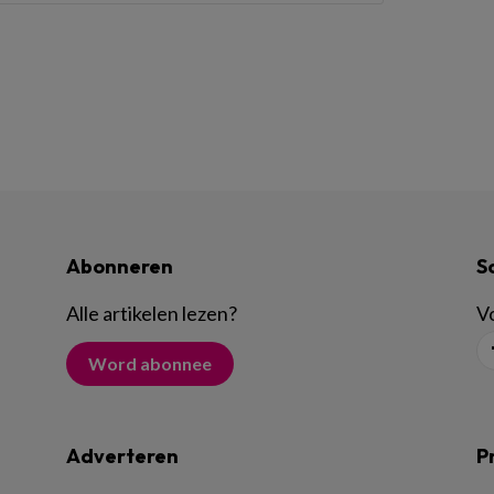
Abonneren
S
Alle artikelen lezen
?
Vo
Word abonnee
Adverteren
P