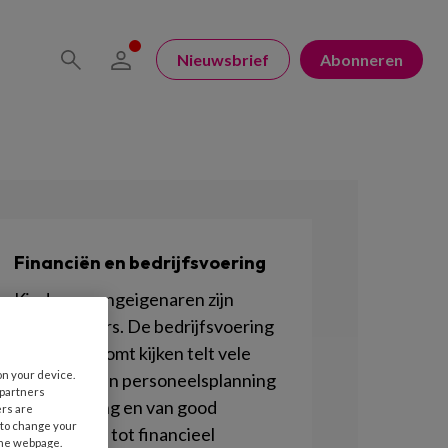
Nieuwsbrief
Abonneren
Financiën en bedrijfsvoering
Kinderopvangeigenaren zijn
ondernemers. De bedrijfsvoering
die daarbij komt kijken telt vele
on your device.
facetten: van personeelsplanning
 partners
tot marketing en van good
ers are
 to change your
governance tot financieel
the webpage.