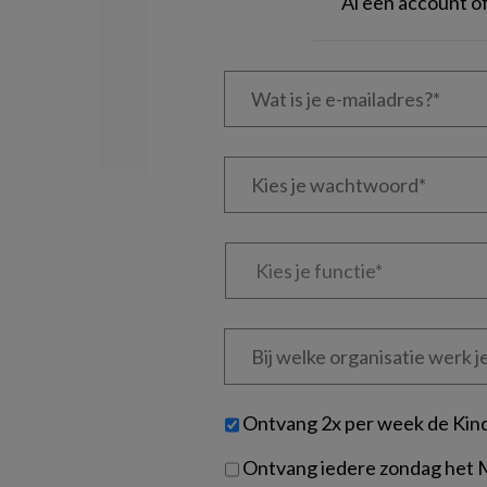
Al een account 
Wat
is
je
e-
Kies
mailadres?
je
*
*
wachtwoord*
*
Kies
je
functie
*
Bij
welke
organisatie
werk
Untitled
Ontvang 2x per week de Kin
je?
Ontvang iedere zondag het