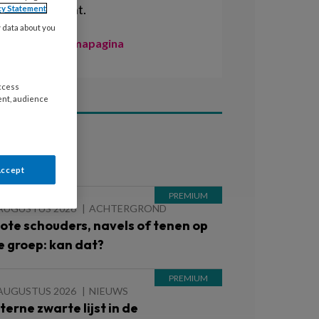
management.
cy Statement
y data about you
Naar de themapagina
access
ent, audience
ees ook
Accept
 AUGUSTUS 2026
ACHTERGROND
lote schouders, navels of tenen op
e groep: kan dat?
 AUGUSTUS 2026
NIEUWS
nterne zwarte lijst in de