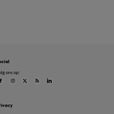
ocial
lg ons op:
rivacy