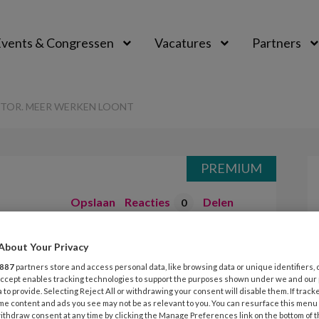
vents & Congressen
Vacatures
Partners
aal
CTOR. MEER WERKEN LOONT
PREMIUM
Opslaan
Reacties
Delen
0
hogen
About Your Privacy
887
partners store and access personal data, like browsing data or unique identifiers, 
. Meer werken
 Accept enables tracking technologies to support the purposes shown under we and our
 to provide. Selecting Reject All or withdrawing your consent will disable them. If track
me content and ads you see may not be as relevant to you. You can resurface this menu
ithdraw consent at any time by clicking the Manage Preferences link on the bottom of 