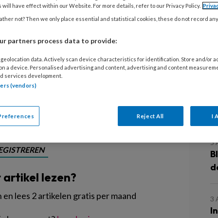
 will have effect within our Website. For more details, refer to our Privacy Policy.
Priva
ther not? Then we only place essential and statistical cookies, these do not record an
udens voor het verhogen van de
19 procent van de actief betrokken
r partners process data to provide:
tract uit met gemiddeld 5,4 uur per
geolocation data. Actively scan device characteristics for identification. Store and/or 
an vaak wordt gedacht', zegt Hélène
 on a device. Personalised advertising and content, advertising and content measurem
d services development.
kt!.
tners (vendors)
L
Preferences
Reject All
I 
5
EGISTREREN
B
d
t artikel lezen?
en lees 2 artikelen gratis per maand
3
I