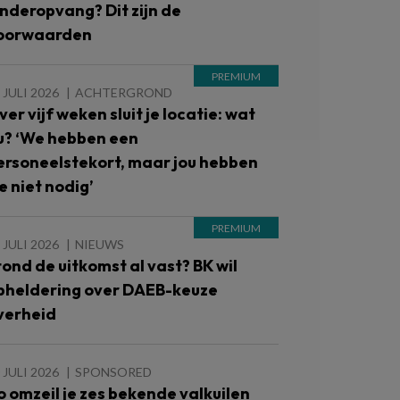
inderopvang? Dit zijn de
oorwaarden
 JULI 2026
ACHTERGROND
ver vijf weken sluit je locatie: wat
u? ‘We hebben een
ersoneelstekort, maar jou hebben
e niet nodig’
 JULI 2026
NIEUWS
tond de uitkomst al vast? BK wil
pheldering over DAEB-keuze
verheid
 JULI 2026
SPONSORED
o omzeil je zes bekende valkuilen