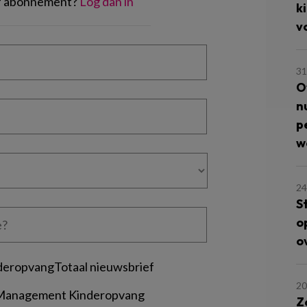
of abonnement?
Log dan in
k
v
31
O
n
p
w
24
S
o
o
deropvangTotaal nieuwsbrief
20
 Management Kinderopvang
Z