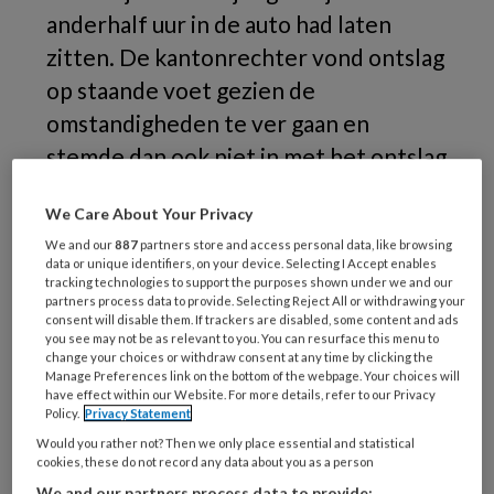
anderhalf uur in de auto had laten
zitten. De kantonrechter vond ontslag
op staande voet gezien de
omstandigheden te ver gaan en
stemde dan ook niet in met het ontslag
op staande voet. Maar… de werkgever
We Care About Your Privacy
ging in hoger beroep en kreeg alsnog
We and our
887
partners store and access personal data, like browsing
gelijk.
data or unique identifiers, on your device. Selecting I Accept enables
tracking technologies to support the purposes shown under we and our
partners process data to provide. Selecting Reject All or withdrawing your
Wat
consent will disable them. If trackers are disabled, some content and ads
you see may not be as relevant to you. You can resurface this menu to
change your choices or withdraw consent at any time by clicking the
Manage Preferences link on the bottom of the webpage. Your choices will
have effect within our Website. For more details, refer to our Privacy
REGISTREREN
Policy.
Privacy Statement
Would you rather not? Then we only place essential and statistical
Wil je dit artikel lezen?
cookies, these do not record any data about you as a person
We and our partners process data to provide: