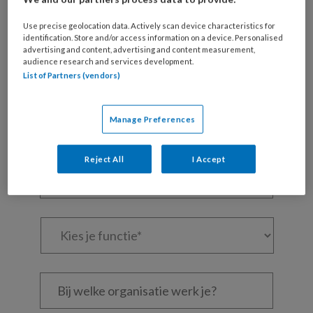
Maak gratis een account aan en lees 2
Use precise geolocation data. Actively scan device characteristics for
artikelen gratis per maand
identification. Store and/or access information on a device. Personalised
advertising and content, advertising and content measurement,
Al een account of abonnement?
Log dan in
audience research and services development.
List of Partners (vendors)
Wat
is
Manage Preferences
je
e-
Kies
Reject All
I Accept
mailadres?
je
*
*
wachtwoord*
*
Kies
je
functie
*
Bij
welke
organisatie