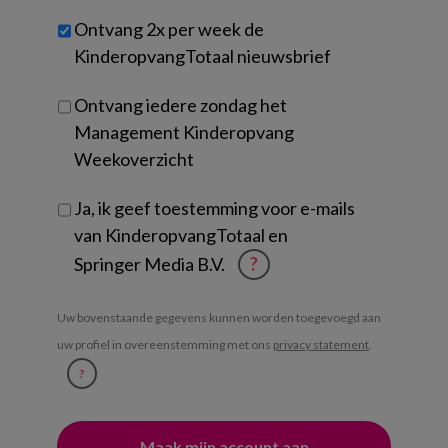
werk
Untitled
Ontvang 2x per week de
je?
KinderopvangTotaal nieuwsbrief
Ontvang iedere zondag het
Management Kinderopvang
Weekoverzicht
Ja, ik geef toestemming voor e-mails
van KinderopvangTotaal en
Springer Media B.V.
?
Uw bovenstaande gegevens kunnen worden toegevoegd aan
uw profiel in overeenstemming met ons
privacy statement
.
?