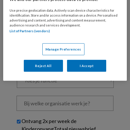
Al een account of abonnement?
Log dan in
Use precise geolocation data. Actively scan device characteristics for
identification. Store and/or access information on a device. Personalised
advertising and content, advertising and content measurement,
audience research and services development.
Wat
List of Partners (vendors)
is
je
e-
Kies
Manage Preferences
mailadres?
je
*
*
wachtwoord*
*
Reject All
I Accept
Kies
je
functie
*
Bij
welke
organisatie
werk
Untitled
Ontvang 2x per week de
je?
KinderopvangTotaal nieuwsbrief