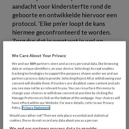
aandacht voor kindersterfte rond de
geboorte en ontwikkelde hiervoor een
protocol. ‘Elke pm’er loopt de kans
hiermee geconfronteerd te worden.
Zorg dus dat je weet wat je wel en
vooral ook niet moet doen.’
We Care About Your Privacy
M
We and our
889
partners store and access personal data, like browsing
data or unique identifiers, on your device. Selecting I Accept enables
tracking technologies to support the purposes shown under we and our
partners process data to provide. Selecting Reject All or withdrawing your
consent will disable them. If trackers are disabled, some content and ads
you see may not be as relevant to you. You can resurface this menu to
REGISTREREN
change your choices or withdraw consent at any time by clicking the
Manage Preferences link on the bottom of the webpage. Your choices will
have effect within our Website. For more details, refer to our Privacy
Wil je dit artikel lezen?
Policy.
Privacy Statement
Maak gratis een account aan en lees 2
Would you rather not? Then we only place essential and statistical
cookies, these do not record any data about you as a person
artikelen gratis per maand
We and our partners process data to provide: