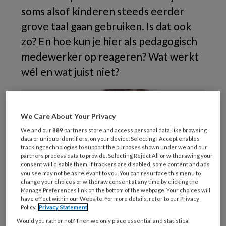
soms alsof kinderen steeds eerder
grove taal gaan gebruiken. Is dat ook
zo? En hoe kun je hier als pedagogisch
medewerker op reageren? Wat werkt
wél en wat juist niet?
We Care About Your Privacy
We and our
889
partners store and access personal data, like browsing
data or unique identifiers, on your device. Selecting I Accept enables
tracking technologies to support the purposes shown under we and our
partners process data to provide. Selecting Reject All or withdrawing your
consent will disable them. If trackers are disabled, some content and ads
you see may not be as relevant to you. You can resurface this menu to
change your choices or withdraw consent at any time by clicking the
Manage Preferences link on the bottom of the webpage. Your choices will
have effect within our Website. For more details, refer to our Privacy
Policy.
Privacy Statement
Would you rather not? Then we only place essential and statistical