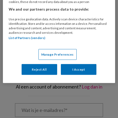
cookies, these do not record any data about you as a person
We and our partners process data to provide:
Foto: Abobestock/iulianvalentin
Use precise geolocation data. Actively scan device characteristics for
identification. Store and/or access information on a device. Personalised
advertising and content, advertising and content measurement,
audience research and services development.
List of Partners (vendors)
REGISTREREN
Manage Preferences
Wil je dit artikel lezen?
Maak gratis een account aan en lees 2
Reject All
I Accept
artikelen gratis per maand
Al een account of abonnement?
Log dan in
Wat
is
je