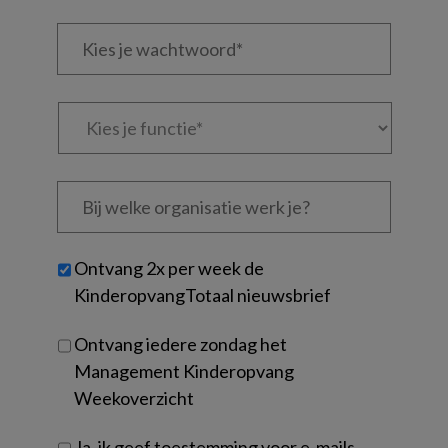
e-
Kies
mailadres?
je
*
*
wachtwoord*
*
Kies
je
functie
*
Bij
welke
organisatie
werk
Untitled
Ontvang 2x per week de
je?
KinderopvangTotaal nieuwsbrief
Ontvang iedere zondag het
Management Kinderopvang
Weekoverzicht
Ja, ik geef toestemming voor e-mails