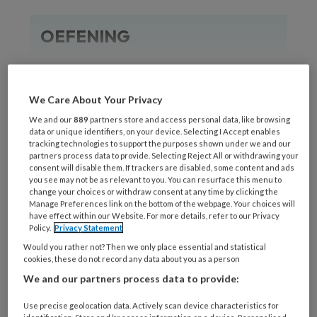
OEFENING
We Care About Your Privacy
REGISTREREN
We and our
889
partners store and access personal data, like browsing
data or unique identifiers, on your device. Selecting I Accept enables
tracking technologies to support the purposes shown under we and our
Wil je dit artikel lezen?
partners process data to provide. Selecting Reject All or withdrawing your
consent will disable them. If trackers are disabled, some content and ads
you see may not be as relevant to you. You can resurface this menu to
Maak gratis een account aan en lees 2
change your choices or withdraw consent at any time by clicking the
artikelen gratis per maand
Manage Preferences link on the bottom of the webpage. Your choices will
have effect within our Website. For more details, refer to our Privacy
Policy.
Privacy Statement
Al een account of abonnement?
Log dan in
Would you rather not? Then we only place essential and statistical
cookies, these do not record any data about you as a person
We and our partners process data to provide:
Wat
is
Use precise geolocation data. Actively scan device characteristics for
je