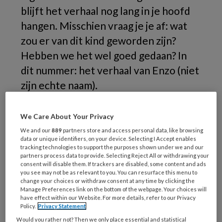
blijft het verhaal nog lang in je hoofd
hangen. Misschien vraag je je af: wat
zou er van dit kind geworden zijn?
Hebben we het wel goed gedaan? In
dit nummer: het verhaal van Enzo (niet
zijn echte naam).
We Care About Your Privacy
We and our
889
partners store and access personal data, like browsing
data or unique identifiers, on your device. Selecting I Accept enables
tracking technologies to support the purposes shown under we and our
partners process data to provide. Selecting Reject All or withdrawing your
consent will disable them. If trackers are disabled, some content and ads
you see may not be as relevant to you. You can resurface this menu to
change your choices or withdraw consent at any time by clicking the
Manage Preferences link on the bottom of the webpage. Your choices will
have effect within our Website. For more details, refer to our Privacy
Policy.
Privacy Statement
Would you rather not? Then we only place essential and statistical