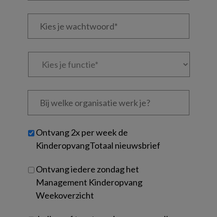
e-
Kies
mailadres?
je
*
*
wachtwoord*
*
Kies
je
functie
*
Bij
welke
organisatie
werk
Untitled
Ontvang 2x per week de
je?
KinderopvangTotaal nieuwsbrief
Ontvang iedere zondag het
Management Kinderopvang
Weekoverzicht