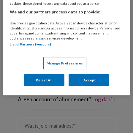
cookies, these do not record any data about you as a person
We and our partners process data to provide:
Foto: Adobestock/ruslanita
Zodra
Use precise geolocation data. Actively scan device characteristics for
identification. Store and/or access information on a device. Personalised
advertising and content, advertising and content measurement,
audience research and services development.
List of Partners (vendors)
REGISTREREN
Manage Preferences
Wil je dit artikel lezen?
Maak gratis een account aan en lees 2
Reject All
I Accept
artikelen gratis per maand
Al een account of abonnement?
Log dan in
Wat
is
je