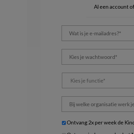
Al een account 
Wat
is
je
e-
Kies
mailadres?
je
*
*
wachtwoord*
*
Kies
je
functie
*
Bij
welke
organisatie
werk
Untitled
Ontvang 2x per week de Kin
je?