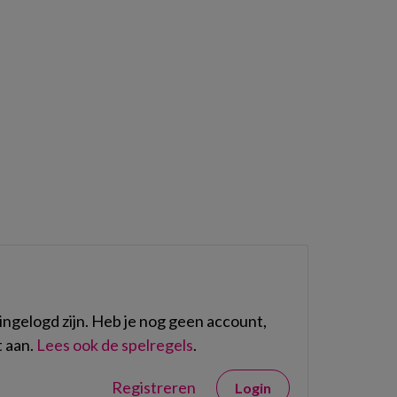
m
ngelogd zijn. Heb je nog geen account,
 aan.
Lees ook de spelregels
.
Registreren
Login