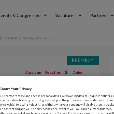
vents & Congressen
Vacatures
Partners
aal
 VOOR KLEINE ORGANISATIES
PREMIUM
Opslaan
Reacties
Delen
0
e ook belangrijk
About Your Privacy
887
partners store and access personal data, like browsing data or unique identifiers, 
ganisaties
 Accept enables tracking technologies to support the purposes shown under we and our
 to provide. Selecting Reject All or withdrawing your consent will disable them. If track
me content and ads you see may not be as relevant to you. You can resurface this menu
ithdraw consent at any time by clicking the Manage Preferences link on the bottom of 