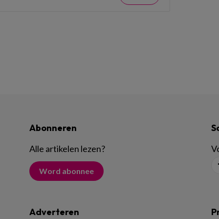
Abonneren
S
Alle artikelen lezen
?
Vo
Word abonnee
Adverteren
P