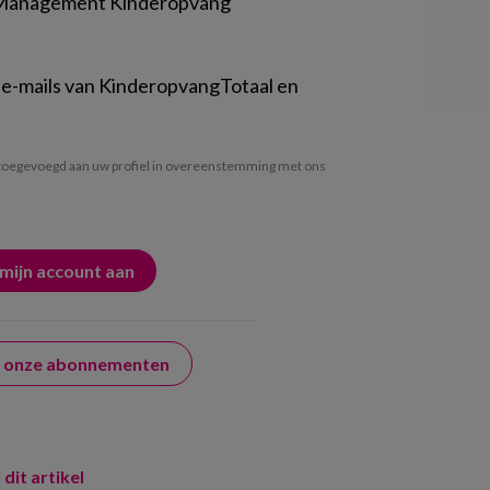
 Management Kinderopvang
 e-mails van KinderopvangTotaal en
oegevoegd aan uw profiel in overeenstemming met ons
er onze abonnementen
 dit artikel