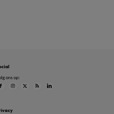
ocial
lg ons op:
rivacy