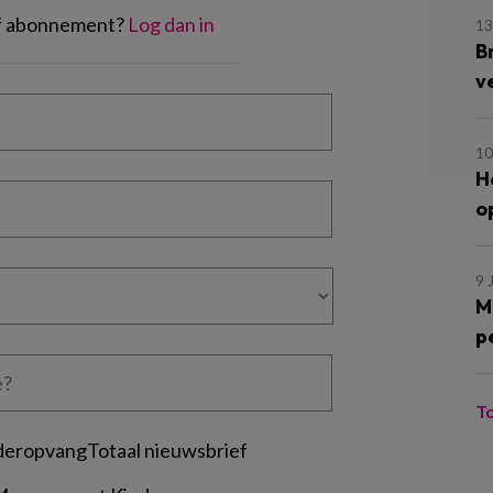
of abonnement?
Log dan in
13
B
v
10
H
o
9 
M
p
T
deropvangTotaal nieuwsbrief