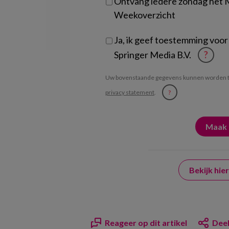
Ontvang iedere zondag het
Weekoverzicht
Ja, ik geef toestemming voor
Springer Media B.V.
?
Uw bovenstaande gegevens kunnen worden t
privacy statement
.
?
Bekijk hi
Reageer op dit artikel
Deel