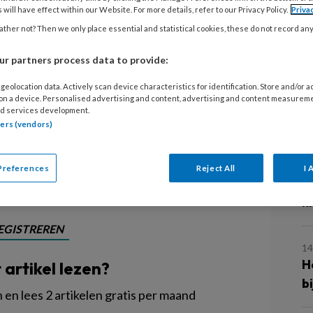
ies werken meestal al met de
 will have effect within our Website. For more details, refer to our Privacy Policy.
Priva
 maar bij kleine organisaties is
ther not? Then we only place essential and statistical cookies, these do not record an
t men de code vaak als ‘veel extra
r partners process data to provide:
. Johan Vriesema en Sonja Sandbergen
geolocation data. Actively scan device characteristics for identification. Store and/or 
rnancecode voor (heel) kleine
 on a device. Personalised advertising and content, advertising and content measurem
L
waarom de code ook voor kleinere
d services development.
tners (vendors)
 hoe ze ermee aan de slag kunnen.
16
Preferences
Reject All
I 
E
k
EGISTREREN
14
H
t artikel lezen?
b
en lees 2 artikelen gratis per maand