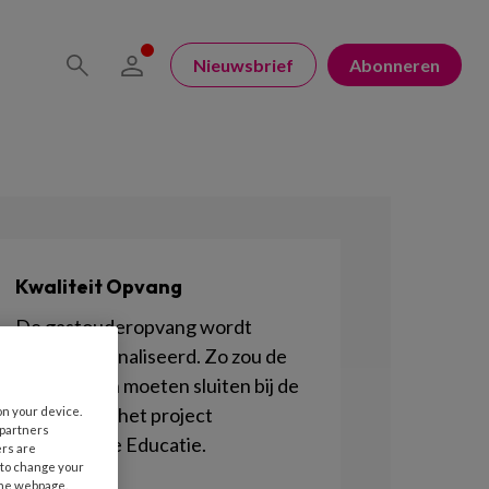
Nieuwsbrief
Abonneren
Kwaliteit Opvang
De gastouderopvang wordt
geprofessionaliseerd. Zo zou de
branche aan moeten sluiten bij de
Wet IKK en het project
on your device.
 partners
Permanente Educatie.
ers are
 to change your
the webpage.