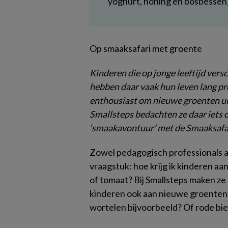
yoghurt, honing en bosbessen)
Op smaaksafari met groente
Kinderen die op jonge leeftijd vers
hebben daar vaak hun leven lang pr
enthousiast om nieuwe groenten ui
Smallsteps bedachten ze daar iets 
‘smaakavontuur’ met de Smaaksafa
Zowel pedagogisch professionals a
vraagstuk: hoe krijg ik kinderen 
of tomaat? Bij Smallsteps maken ze 
kinderen ook aan nieuwe groenten,
wortelen bijvoorbeeld? Of rode bi