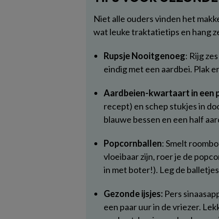
Niet alle ouders vinden het makk
wat leuke traktatietips en hang z
Rupsje Nooitgenoeg
: Rijg ze
eindig met een aardbei. Plak 
Aardbeien-kwartaart in een p
recept) en schep stukjes in doo
blauwe bessen en een half aard
Popcornballen
: Smelt roombo
vloeibaar zijn, roer je de popc
in met boter!). Leg de balletje
Gezonde ijsjes:
Pers sinaasappe
een paar uur in de vriezer. Le