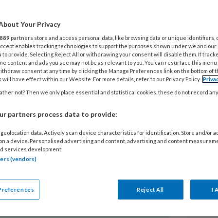
 De overgang van ranja naar water
 valt niet bij iedere ouder goed.
About Your Privacy
 bent, dus ook over wat voor
889
partners store and access personal data, like browsing data or unique identifiers, 
t zijn. In dit dossier: handige
 Accept enables tracking technologies to support the purposes shown under we and our
 to provide. Selecting Reject All or withdrawing your consent will disable them. If track
en, een paar lekkere én gezonde
me content and ads you see may not be as relevant to you. You can resurface this menu
chten op het gebied van
ithdraw consent at any time by clicking the Manage Preferences link on the bottom of 
 will have effect within our Website. For more details, refer to our Privacy Policy.
Priva
hoe ze bij Smallsteps de kinderen aan
ther not? Then we only place essential and statistical cookies, these do not record an
gen: door op smaaksafari te gaan!
L
r partners process data to provide:
geolocation data. Actively scan device characteristics for identification. Store and/or 
 on a device. Personalised advertising and content, advertising and content measurem
7
d services development.
K
tners (vendors)
z
Preferences
Reject All
I 
 HANDEN ETEN
22
V