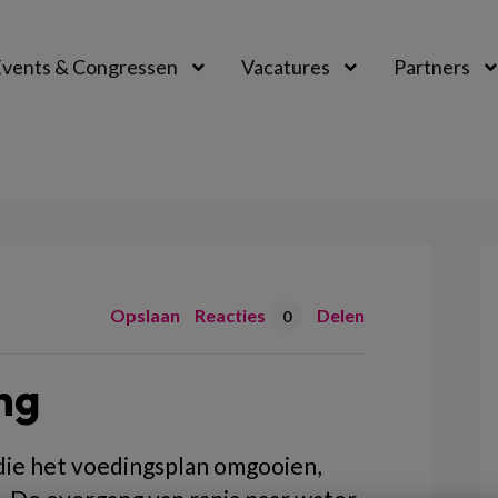
vents & Congressen
Vacatures
Partners
aal
Opslaan
Reacties
Delen
0
ng
 die het voedingsplan omgooien,