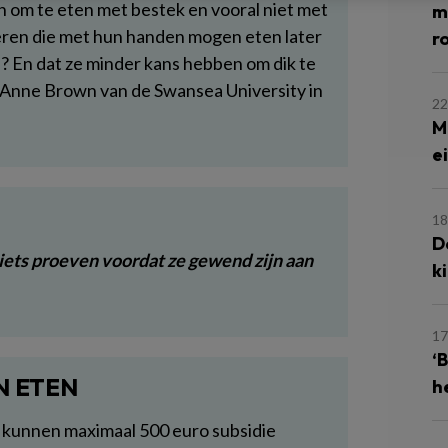
 om te eten met bestek en vooral niet met
m
deren die met hun handen mogen eten later
r
? En dat ze minder kans hebben om dik te
Anne Brown van de Swansea University in
22
M
e
18
D
iets proeven voordat ze gewend zijn aan
k
17
‘
N ETEN
h
kunnen maximaal 500 euro subsidie