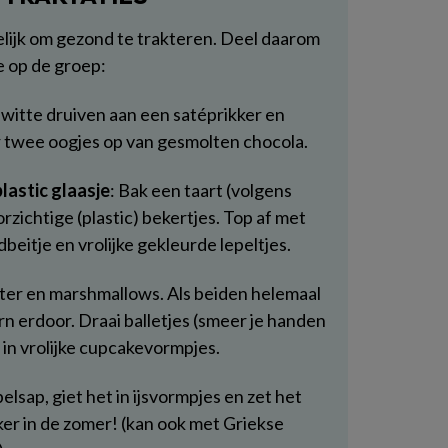
elijk om gezond te trakteren. Deel daarom
e op de groep:
s witte druiven aan een satéprikker en
er twee oogjes op van gesmolten chocola.
lastic glaasje
: Bak een taart (volgens
rzichtige (plastic) bekertjes. Top af met
beitje en vrolijke gekleurde lepeltjes.
ter en marshmallows. Als beiden helemaal
orn erdoor. Draai balletjes (smeer je handen
s in vrolijke cupcakevormpjes.
lsap, giet het in ijsvormpjes en zet het
kker in de zomer! (kan ook met Griekse