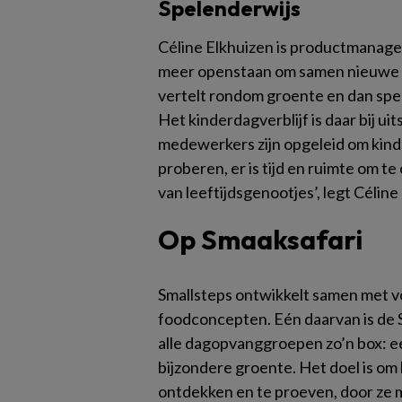
Spelenderwijs
Céline Elkhuizen is productmanager 
meer openstaan om samen nieuwe sm
vertelt rondom groente en dan spel
Het kinderdagverblijf is daar bij u
medewerkers zijn opgeleid om kind
proberen, er is tijd en ruimte om t
van leeftijdsgenootjes’, legt Céline 
Op Smaaksafari
Smallsteps ontwikkelt samen met 
foodconcepten. Eén daarvan is de S
alle dagopvanggroepen zo’n box: ee
bijzondere groente. Het doel is om
ontdekken en te proeven, door ze 