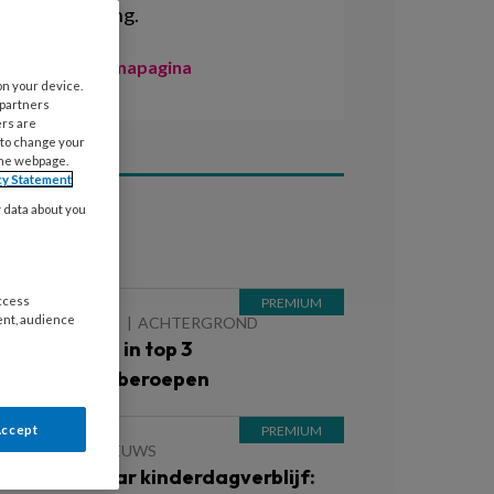
kinderopvang.
Naar de themapagina
on your device.
 partners
ers are
 to change your
the webpage.
cy Statement
y data about you
ees ook
access
ent, audience
 AUGUSTUS 2026
ACHTERGROND
inderopvang in top 3
iekteverzuimberoepen
Accept
 JUNI 2026
NIEUWS
an droom naar kinderdagverblijf: