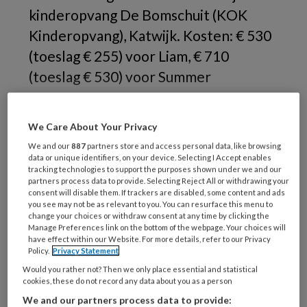
kinderopvang De Bomschuit (KOK
Kinderopvang), Katwijk. Kosten: € 530
(toeslag € 255) voor Liam, € 710
(toeslag € 530) voor Summer
Waarom
We Care About Your Privacy
We and our
887
partners store and access personal data, like browsing
data or unique identifiers, on your device. Selecting I Accept enables
tracking technologies to support the purposes shown under we and our
REGISTREREN
partners process data to provide. Selecting Reject All or withdrawing your
consent will disable them. If trackers are disabled, some content and ads
you see may not be as relevant to you. You can resurface this menu to
Wil je dit artikel lezen?
change your choices or withdraw consent at any time by clicking the
Manage Preferences link on the bottom of the webpage. Your choices will
have effect within our Website. For more details, refer to our Privacy
Maak gratis een account aan en lees 2
Policy.
Privacy Statement
artikelen gratis per maand
Would you rather not? Then we only place essential and statistical
cookies, these do not record any data about you as a person
Al een account of abonnement?
Log dan in
We and our partners process data to provide: