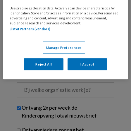
Use precise geolocation data. Actively scan device characteristics for
Wat
identification. Store and/or access information on a device. Personalised
is
advertising and content, advertising and content measurement,
audience research and services development.
je
List of Partners (vendors)
e-
Kies
mailadres?
je
*
*
Manage Preferences
wachtwoord*
*
Kies
Reject All
I Accept
je
functie
*
Bij
welke
organisatie
werk
Untitled
Ontvang 2x per week de
je?
KinderopvangTotaal nieuwsbrief
Ontvang iedere zondag het