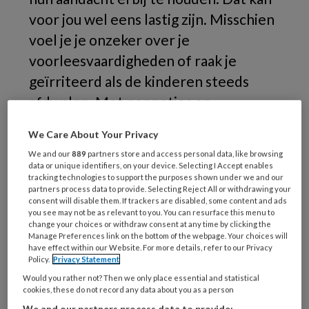
voor jou wel eens lastig zijn. Misschien
voel je je onzeker over je
voorleesvaardigheden of raak je
geïrriteerd als de kinderen steeds
afdwalen. Met poppetjes en
voorwerpen breng je een verhaal tot
We Care About Your Privacy
leven en raken alle kinderen helemaal
We and our
889
partners store and access personal data, like browsing
in de ban van het verhaal.
data or unique identifiers, on your device. Selecting I Accept enables
tracking technologies to support the purposes shown under we and our
partners process data to provide. Selecting Reject All or withdrawing your
Kelly
consent will disable them. If trackers are disabled, some content and ads
you see may not be as relevant to you. You can resurface this menu to
change your choices or withdraw consent at any time by clicking the
Manage Preferences link on the bottom of the webpage. Your choices will
have effect within our Website. For more details, refer to our Privacy
REGISTREREN
Policy.
Privacy Statement
Would you rather not? Then we only place essential and statistical
cookies, these do not record any data about you as a person
Wil je dit artikel lezen?