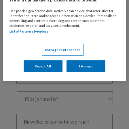
We and our partners process data to provide:
Maak gratis een account aan en lees 2
Use precise geolocation data. Actively scan device characteristics for
artikelen gratis per maand
identification. Store and/or access information on a device. Personalised
advertising and content, advertising and content measurement,
audience research and services development.
Al een account of abonnement?
Log dan in
List of Partners (vendors)
Wat
Manage Preferences
is
je
e-
Reject All
I Accept
Kies
mailadres?
je
*
*
wachtwoord*
*
Kies
je
functie
*
Bij
welke
organisatie