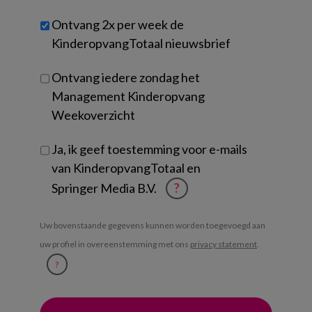
werk
Untitled
Ontvang 2x per week de
je?
KinderopvangTotaal nieuwsbrief
Ontvang iedere zondag het
Management Kinderopvang
Weekoverzicht
Ja, ik geef toestemming voor e-mails
van KinderopvangTotaal en
Springer Media B.V.
?
Uw bovenstaande gegevens kunnen worden toegevoegd aan
uw profiel in overeenstemming met ons
privacy statement
.
?