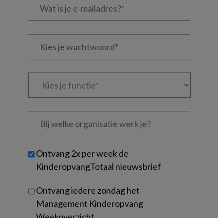
is
je
e-
Kies
mailadres?
je
*
*
wachtwoord*
*
Kies
je
functie
*
Bij
welke
organisatie
werk
Untitled
Ontvang 2x per week de
je?
KinderopvangTotaal nieuwsbrief
Ontvang iedere zondag het
Management Kinderopvang
Weekoverzicht