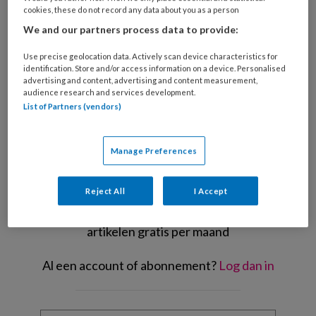
cookies, these do not record any data about you as a person
We and our partners process data to provide:
Use precise geolocation data. Actively scan device characteristics for
Huib Noordzij
identification. Store and/or access information on a device. Personalised
Vandaag
advertising and content, advertising and content measurement,
audience research and services development.
List of Partners (vendors)
REGISTREREN
Manage Preferences
Wil je dit artikel lezen?
Reject All
I Accept
Maak gratis een account aan en lees 2
artikelen gratis per maand
Al een account of abonnement?
Log dan in
Wat