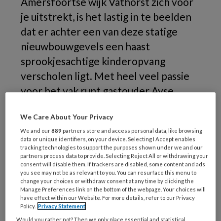
Amersfoortse wijk Vathorst zich voor
je uitstrekt, is het lastig in te beelden
dat er achter een van deze statige
nieuwbouwgevels een haast
sprookjesachtige kinderopvang
verscholen ligt. Met heel veel passie
voor het vak runt gastouder Ayse
Kayan daar haar Natuurlijke
We Care About Your Privacy
Kinderopvang De Notenboot.
We and our
889
partners store and access personal data, like browsing
data or unique identifiers, on your device. Selecting I Accept enables
tracking technologies to support the purposes shown under we and our
partners process data to provide. Selecting Reject All or withdrawing your
consent will disable them. If trackers are disabled, some content and ads
you see may not be as relevant to you. You can resurface this menu to
change your choices or withdraw consent at any time by clicking the
Manage Preferences link on the bottom of the webpage. Your choices will
have effect within our Website. For more details, refer to our Privacy
Policy.
Privacy Statement
Would you rather not? Then we only place essential and statistical