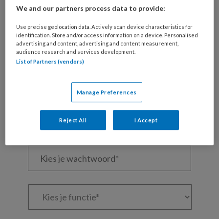
We and our partners process data to provide:
Wil je dit artikel lezen?
Use precise geolocation data. Actively scan device characteristics for
identification. Store and/or access information on a device. Personalised
Maak gratis een account aan en lees 2
advertising and content, advertising and content measurement,
artikelen gratis per maand
audience research and services development.
List of Partners (vendors)
Al een account of abonnement?
Log dan in
Manage Preferences
Wat
is
Reject All
I Accept
je
e-
Kies
mailadres?
je
*
*
wachtwoord*
*
Kies
je
functie
*