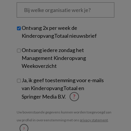
Bij
welke
organisatie
werk
Untitled
Ontvang 2x per week de
je?
KinderopvangTotaal nieuwsbrief
Ontvang iedere zondag het
Management Kinderopvang
Weekoverzicht
Ja, ik geef toestemming voor e-mails
van KinderopvangTotaal en
Springer Media B.V.
?
Uw bovenstaande gegevens kunnen worden toegevoegd aan
uw profiel in overeenstemming met ons
privacy statement
.
?