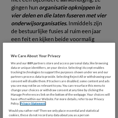
gingen hun
organisatie opknippen in
vier delen en die laten fuseren met vier
onderwijsorganisaties.
Inmiddels zijn
de bestuurlijke fusies al ruim een jaar
een feit en kijken beide voormalig
bestuurders terug op dit proces.
Ervaringen uit de nieuwe organisaties
We Care About Your Privacy
laten zien dat ze allereerst werken aan
We and our
889
partners store and access personal data, like browsing
data or unique identifiers, on your device. Selecting I Accept enables
een gemeenschappelijke taal en
tracking technologies to support the purposes shown under we and our
partners process data to provide. Selecting Reject All or withdrawing your
cultuur.
consent will disable them. If trackers are disabled, some content and ads
you see may not be as relevant to you. You can resurface this menu to
change your choices or withdraw consent at any time by clicking the
De
Manage Preferences link on the bottom of the webpage. Your choices will
have effect within our Website. For more details, refer to our Privacy
Policy.
Privacy Statement
Would you rather not? Then we only place essential and statistical
REGISTREREN
cookies, these do not record any data about you as a person