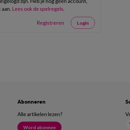
ngelogd zijn. Heb je nog geen account,
 aan.
Lees ook de spelregels
.
Registreren
Login
Abonneren
S
Alle artikelen lezen
?
Vo
Word abonnee