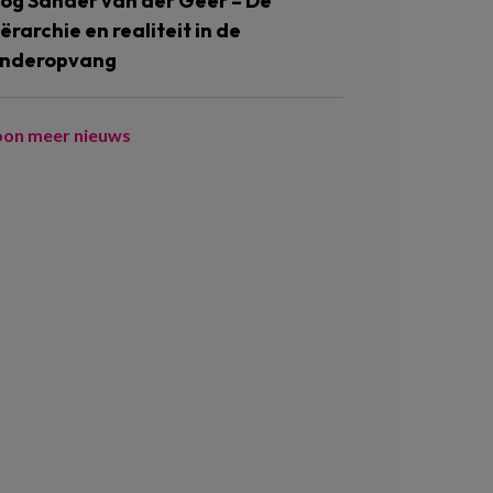
log Sander van der Geer – De
iërarchie en realiteit in de
inderopvang
oon meer nieuws