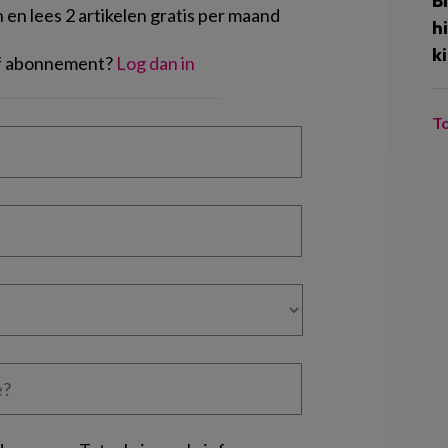
B
en lees 2 artikelen gratis per maand
h
k
of abonnement?
Log dan in
T