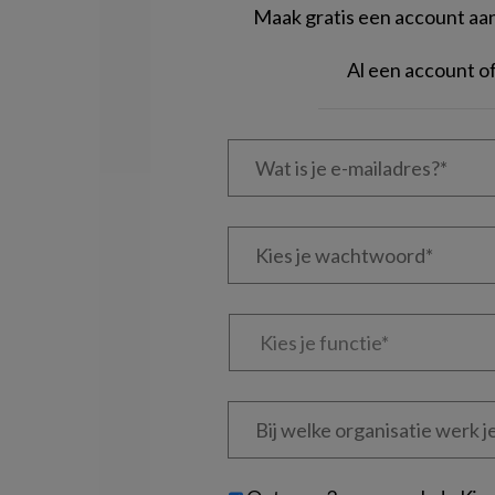
Maak gratis een account aan 
Al een account 
Wat
is
je
e-
Kies
mailadres?
je
*
*
wachtwoord*
*
Kies
je
functie
*
Bij
welke
organisatie
werk
Untitled