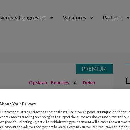
vents & Congressen
Vacatures
Partners
aal
PREMIUM
L
Opslaan
Reacties
Delen
0
ek is op!
23
About Your Privacy
K
889
partners store and access personal data, like browsing data or unique identifiers, 
d
 Accept enables tracking technologies to support the purposes shown under we and our
 geweest voor dit vakblad liet Marike
 to provide. Selecting Reject All or withdrawing your consent will disable them. If track
me content and ads you see may not be as relevant to you. You can resurface this menu