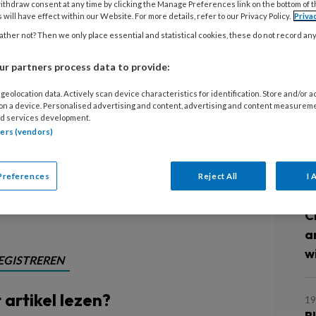
eten dat ik ontslagen ben. Gewoon:
ithdraw consent at any time by clicking the Manage Preferences link on the bottom of 
4 
 will have effect within our Website. For more details, refer to our Privacy Policy.
Priva
r uit! Waar moet ik nu heen met al mijn
L
ther not? Then we only place essential and statistical cookies, these do not record an
al mijn grote en kleine irritaties
c
gegeneerd losgaan op onderwerpen
r partners process data to provide:
p
eens ben, ongezouten mijn mening
geolocation data. Actively scan device characteristics for identification. Store and/or 
olumn. Ik moet iets doen met alles
 on a device. Personalised advertising and content, advertising and content measurem
1
d services development.
 met de onderwerpen die mij blijven
O
tners (vendors)
ties of grootse plannen.
s
Preferences
Reject All
I 
31
C
a
w
EGISTREREN
t artikel lezen?
19