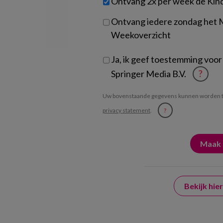
Ontvang 2x per week de Kin
je?
Ontvang iedere zondag het
Weekoverzicht
Ja, ik geef toestemming voor
Springer Media B.V.
?
Uw bovenstaande gegevens kunnen worden t
privacy statement
.
?
Bekijk hi