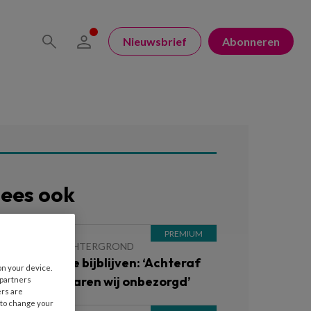
Nieuwsbrief
Abonneren
ees ook
 JULI 2026
ACHTERGROND
inderen die je bijblijven: ‘Achteraf
on your device.
enk ik: wat waren wij onbezorgd’
 partners
ers are
 to change your