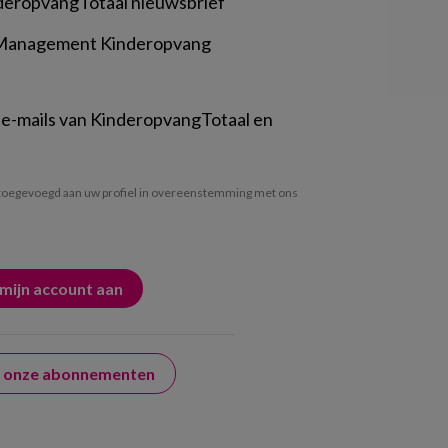
deropvangTotaal nieuwsbrief
 Management Kinderopvang
 e-mails van KinderopvangTotaal en
oegevoegd aan uw profiel in overeenstemming met ons
er onze abonnementen