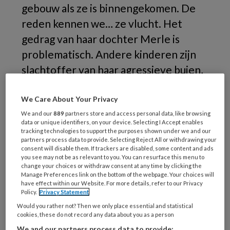
gebouw als ze is binnengekomen. De
reden kennen we… ze vlucht. Het
gedrag van haar dochter Merle is
problematisch. Andere kinderen zijn
slachtoffer van haar agressieve buien,
die steeds escaleren. In een grote
groep is het niet mogelijk Merle de
We Care About Your Privacy
begeleiding te geven die ze nodig
We and our
889
partners store and access personal data, like browsing
data or unique identifiers, on your device. Selecting I Accept enables
heeft.
tracking technologies to support the purposes shown under we and our
partners process data to provide. Selecting Reject All or withdrawing your
consent will disable them. If trackers are disabled, some content and ads
you see may not be as relevant to you. You can resurface this menu to
JACQUELINE
change your choices or withdraw consent at any time by clicking the
Manage Preferences link on the bottom of the webpage. Your choices will
have effect within our Website. For more details, refer to our Privacy
Policy.
Privacy Statement
Would you rather not? Then we only place essential and statistical
REGISTREREN
cookies, these do not record any data about you as a person
We and our partners process data to provide: