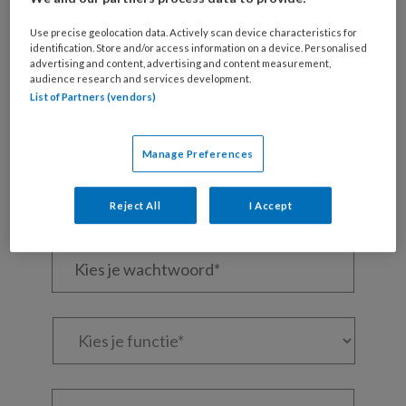
Wil je dit artikel lezen?
Use precise geolocation data. Actively scan device characteristics for
Maak gratis een account aan en lees 2
identification. Store and/or access information on a device. Personalised
advertising and content, advertising and content measurement,
artikelen gratis per maand
audience research and services development.
List of Partners (vendors)
Al een account of abonnement?
Log dan in
Manage Preferences
Wat
is
Reject All
I Accept
je
e-
Kies
mailadres?
je
*
*
wachtwoord*
*
Kies
je
functie
*
Bij