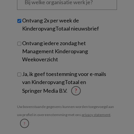
welke
organisatie
werk
Untitled
Ontvang 2x per week de
je?
KinderopvangTotaal nieuwsbrief
Ontvang iedere zondag het
Management Kinderopvang
Weekoverzicht
Ja, ik geef toestemming voor e-mails
van KinderopvangTotaal en
Springer Media B.V.
?
Uw bovenstaande gegevens kunnen worden toegevoegd aan
uw profiel in overeenstemming met ons
privacy statement
.
?