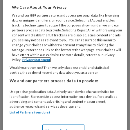
We Care About Your Privacy
Wat
We and our
889
partners store and access personal data, like browsing
is
data or unique identifiers, on your device. Selecting I Accept enables
je
tracking technologies to support the purposes shown under we and our
e-
partners process data to provide. Selecting Reject All or withdrawing your
Kies
consent will disable them. If trackers are disabled, some content and ads
mailadres?
je
you see may not be as relevant to you. You can resurface this menu to
*
*
change your choices or withdraw consent at any time by clicking the
wachtwoord*
*
Manage Preferences link on the bottom of the webpage. Your choices will
have effect within our Website. For more details, refer to our Privacy
Kies
Policy.
Privacy Statement
je
Would you rather not? Then we only place essential and statistical
functie
*
cookies, these do not record any data about you as a person
Bij
We and our partners process data to provide:
welke
Use precise geolocation data. Actively scan device characteristics for
organisatie
identification. Store and/or access information on a device. Personalised
werk
advertising and content, advertising and content measurement,
Untitled
Ontvang 2x per week de
je?
audience research and services development.
KinderopvangTotaal nieuwsbrief
List of Partners (vendors)
Ontvang iedere zondag het