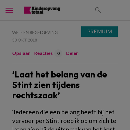
PREMIUM
WET- EN REGELGEVING
30 OKT 2018
Opslaan
Reacties
Delen
0
‘Laat het belang van de
Stint zien tijdens
rechtszaak’
‘Iedereen die een belang heeft bij het
vervoer per Stint roep ik op om zich te
laten zien bij de uitspraak van het kort