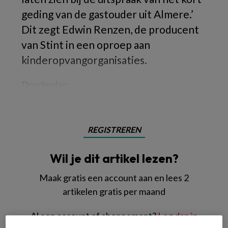
geding van de gastouder uit Almere.’
Dit zegt Edwin Renzen, de producent
van Stint in een oproep aan
kinderopvangorganisaties.
Donderdag
REGISTREREN
Wil je dit artikel lezen?
Maak gratis een account aan en lees 2
artikelen gratis per maand
Al een account of abonnement?
Log dan in