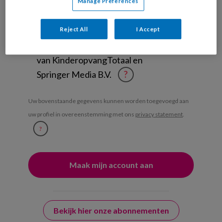
Manage Preferences
Management Kinderopvang
Weekoverzicht
Reject All
I Accept
Ja, ik geef toestemming voor e-mails
van KinderopvangTotaal en
Springer Media B.V.
?
Uw bovenstaande gegevens kunnen worden toegevoegd aan
uw profiel in overeenstemming met ons
privacy statement
.
?
Bekijk hier onze abonnementen