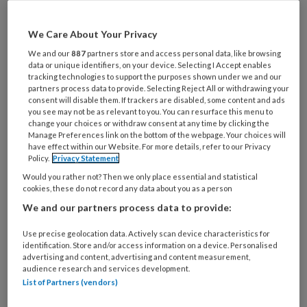
Al een account of abonnement?
Log dan in
We Care About Your Privacy
We and our
887
partners store and access personal data, like browsing
Wat
data or unique identifiers, on your device. Selecting I Accept enables
is
tracking technologies to support the purposes shown under we and our
partners process data to provide. Selecting Reject All or withdrawing your
je
consent will disable them. If trackers are disabled, some content and ads
e-
you see may not be as relevant to you. You can resurface this menu to
Kies
mailadres?
change your choices or withdraw consent at any time by clicking the
je
Manage Preferences link on the bottom of the webpage. Your choices will
*
*
wachtwoord*
*
have effect within our Website. For more details, refer to our Privacy
Policy.
Privacy Statement
Kies
Would you rather not? Then we only place essential and statistical
je
cookies, these do not record any data about you as a person
functie
*
We and our partners process data to provide:
Bij
Use precise geolocation data. Actively scan device characteristics for
welke
identification. Store and/or access information on a device. Personalised
organisatie
advertising and content, advertising and content measurement,
audience research and services development.
werk
Untitled
List of Partners (vendors)
Ontvang 2x per week de
je?
KinderopvangTotaal nieuwsbrief