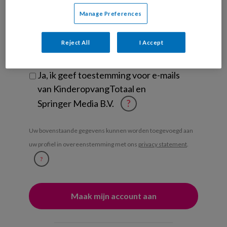
Manage Preferences
Ontvang iedere zondag het
Management Kinderopvang
Reject All
I Accept
Weekoverzicht
Ja, ik geef toestemming voor e-mails
van KinderopvangTotaal en
Springer Media B.V.
?
Uw bovenstaande gegevens kunnen worden toegevoegd aan
uw profiel in overeenstemming met ons
privacy statement
.
?