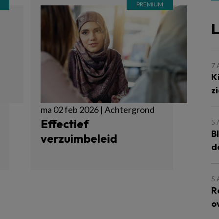
L
7
K
z
ma 02 feb 2026 | Achtergrond
Effectief
5
B
verzuimbeleid
d
5
R
o