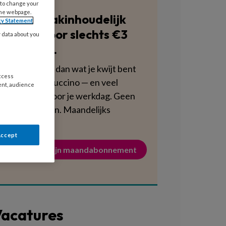
 to change your
the webpage.
Blijf vakinhoudelijk
cy Statement
scherp voor slechts €3
y data about you
per week.
Dat is minder dan wat je kwijt bent
access
aan een cappuccino — en veel
ent, audience
voedzamer voor je werkdag. Geen
verplichtingen. Maandelijks
opzegbaar.
Accept
Activeer mijn maandabonnement
acatures