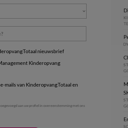
D
K
T
P
D
deropvangTotaal nieuwsbrief
C
 Management Kinderopvang
S
G
M
 e-mails van KinderopvangTotaal en
S
S
G
oegevoegd aan uw profiel in overeenstemming met ons
E
S