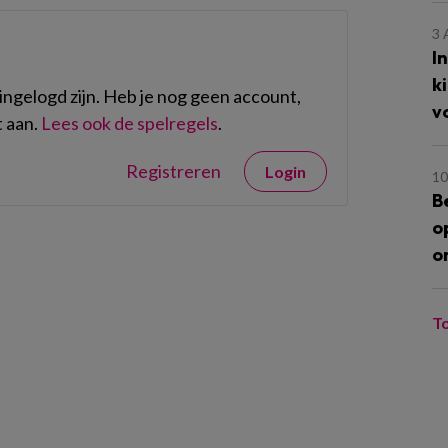
3
I
k
ngelogd zijn. Heb je nog geen account,
v
 aan.
Lees ook de spelregels
.
Registreren
Login
10
B
o
o
T