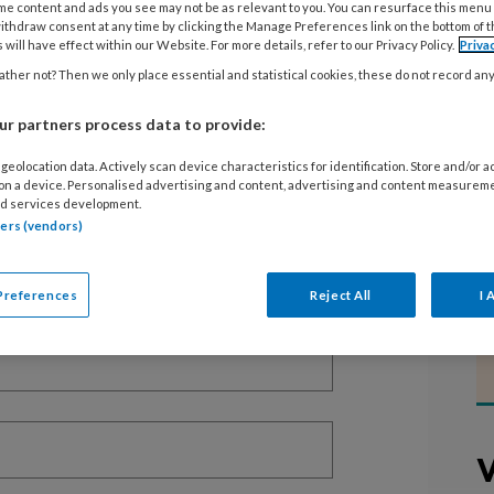
me content and ads you see may not be as relevant to you. You can resurface this menu
ithdraw consent at any time by clicking the Manage Preferences link on the bottom of 
 will have effect within our Website. For more details, refer to our Privacy Policy.
Priva
ther not? Then we only place essential and statistical cookies, these do not record an
EGISTREREN
r partners process data to provide:
t artikel lezen?
geolocation data. Actively scan device characteristics for identification. Store and/or 
 on a device. Personalised advertising and content, advertising and content measurem
d services development.
en lees 2 artikelen gratis per maand
tners (vendors)
of abonnement?
Log dan in
Preferences
Reject All
I 
V