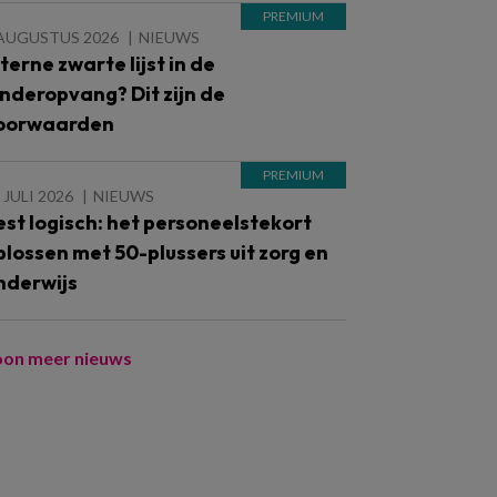
 AUGUSTUS 2026
NIEUWS
nterne zwarte lijst in de
inderopvang? Dit zijn de
oorwaarden
 JULI 2026
NIEUWS
est logisch: het personeelstekort
plossen met 50-plussers uit zorg en
nderwijs
oon meer nieuws