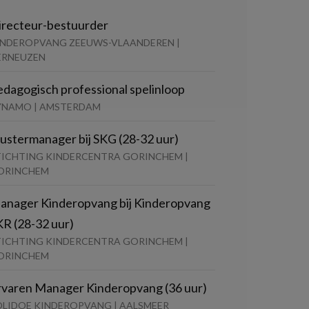
irecteur-bestuurder
INDEROPVANG ZEEUWS-VLAANDEREN |
ERNEUZEN
edagogisch professional spelinloop
YNAMO | AMSTERDAM
lustermanager bij SKG (28-32 uur)
TICHTING KINDERCENTRA GORINCHEM |
ORINCHEM
anager Kinderopvang bij Kinderopvang
KR (28-32 uur)
TICHTING KINDERCENTRA GORINCHEM |
ORINCHEM
rvaren Manager Kinderopvang (36 uur)
OLIDOE KINDEROPVANG | AALSMEER