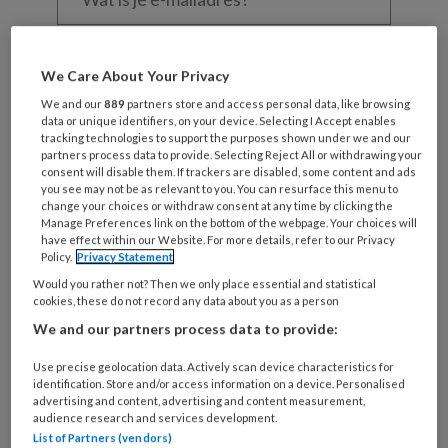
je
e-
Kies
mailadres?
je
We Care About Your Privacy
*
*
wachtwoord*
*
We and our
889
partners store and access personal data, like browsing
data or unique identifiers, on your device. Selecting I Accept enables
Kies
tracking technologies to support the purposes shown under we and our
je
partners process data to provide. Selecting Reject All or withdrawing your
functie
*
consent will disable them. If trackers are disabled, some content and ads
you see may not be as relevant to you. You can resurface this menu to
Bij
change your choices or withdraw consent at any time by clicking the
Manage Preferences link on the bottom of the webpage. Your choices will
welke
have effect within our Website. For more details, refer to our Privacy
organisatie
Policy.
Privacy Statement
werk
Would you rather not? Then we only place essential and statistical
Untitled
Ontvang 2x per week de
je?
cookies, these do not record any data about you as a person
KinderopvangTotaal nieuwsbrief
We and our partners process data to provide:
Use precise geolocation data. Actively scan device characteristics for
Ontvang iedere zondag het
identification. Store and/or access information on a device. Personalised
Management Kinderopvang
advertising and content, advertising and content measurement,
audience research and services development.
Weekoverzicht
List of Partners (vendors)