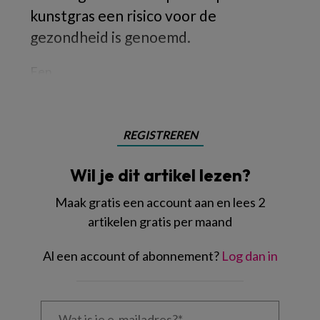
kunstgras een risico voor de
gezondheid is genoemd.
Een
REGISTREREN
Wil je dit artikel lezen?
Maak gratis een account aan en lees 2
artikelen gratis per maand
Al een account of abonnement?
Log dan in
Wat
is