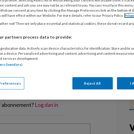
 to provide. Selecting Reject All or withdrawing your consent will disable them. If track
s in Alblasserdam is een campagne
me content and ads you see may not be as relevant to you. You can resurface this menu
escholen te werven die als
ithdraw consent at any time by clicking the Manage Preferences link on the bottom of 
 will have effect within our Website. For more details, refer to our Privacy Policy.
Priva
 de buitenschoolse opvang.
ther not? Then we only place essential and statistical cookies, these do not record an
r partners process data to provide:
geolocation data. Actively scan device characteristics for identification. Store and/or 
 on a device. Personalised advertising and content, advertising and content measurem
d services development.
EGISTREREN
tners (vendors)
t artikel lezen?
Preferences
Reject All
I 
en lees 2 artikelen gratis per maand
of abonnement?
Log dan in
V