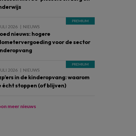
nderwijs
JULI 2026
NIEUWS
oed nieuws: hogere
ilometervergoeding voor de sector
inderopvang
JULI 2026
NIEUWS
zp’ers in de kinderopvang: waarom
e écht stoppen (of blijven)
oon meer nieuws