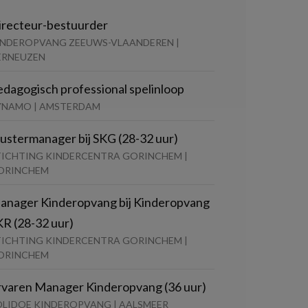
irecteur-bestuurder
INDEROPVANG ZEEUWS-VLAANDEREN |
ERNEUZEN
edagogisch professional spelinloop
YNAMO | AMSTERDAM
lustermanager bij SKG (28-32 uur)
TICHTING KINDERCENTRA GORINCHEM |
ORINCHEM
anager Kinderopvang bij Kinderopvang
KR (28-32 uur)
TICHTING KINDERCENTRA GORINCHEM |
ORINCHEM
rvaren Manager Kinderopvang (36 uur)
OLIDOE KINDEROPVANG | AALSMEER