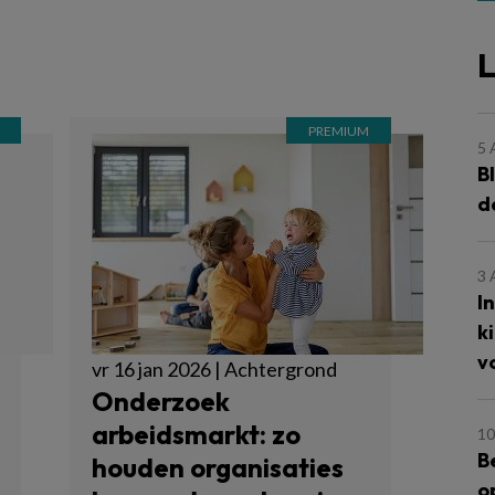
L
5
B
d
3
I
k
v
vr 16 jan 2026 | Achtergrond
Onderzoek
arbeidsmarkt: zo
10
B
houden organisaties
o