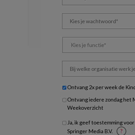
je
e-
Kies
mailadres?
je
*
*
wachtwoord*
*
Kies
je
functie
*
Bij
welke
organisatie
werk
Untitled
Ontvang 2x per week de Kin
je?
Ontvang iedere zondag het
Weekoverzicht
Ja, ik geef toestemming voor
Springer Media B.V.
?