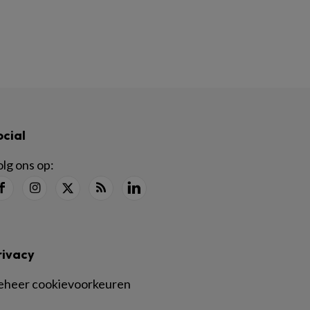
ocial
lg ons op:
rivacy
eheer cookievoorkeuren