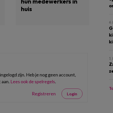
hun medewerkers in
o
huis
6 
G
k
k
1 
Z
z
ngelogd zijn. Heb je nog geen account,
 aan.
Lees ook de spelregels
.
T
Registreren
Login