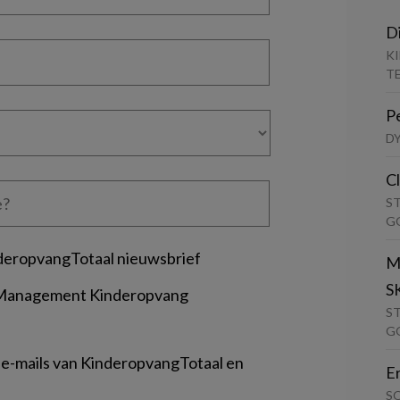
D
K
T
P
D
C
S
G
deropvangTotaal nieuwsbrief
M
S
 Management Kinderopvang
S
G
 e-mails van KinderopvangTotaal en
E
S