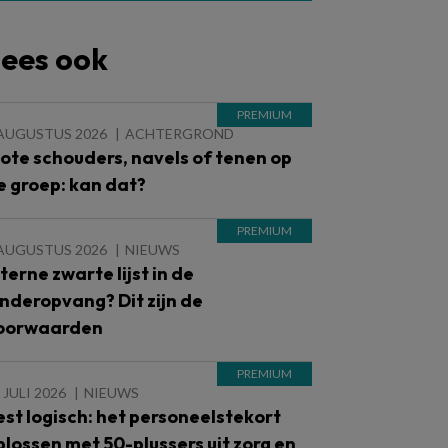
ees ook
 AUGUSTUS 2026
ACHTERGROND
lote schouders, navels of tenen op
e groep: kan dat?
 AUGUSTUS 2026
NIEUWS
nterne zwarte lijst in de
inderopvang? Dit zijn de
oorwaarden
 JULI 2026
NIEUWS
est logisch: het personeelstekort
plossen met 50-plussers uit zorg en