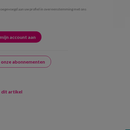
oegevoegd aan uw profiel in overeenstemming met ons
er onze abonnementen
 dit artikel