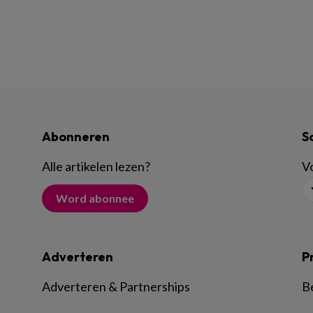
Abonneren
S
Alle artikelen lezen
?
Vo
Word abonnee
Adverteren
P
Adverteren & Partnerships
B