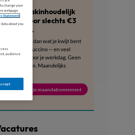
ers are
 to change your
Blijf vakinhoudelijk
the webpage.
cy Statement
scherp voor slechts €3
y data about you
per week.
Dat is minder dan wat je kwijt bent
aan een cappuccino — en veel
access
ent, audience
voedzamer voor je werkdag. Geen
verplichtingen. Maandelijks
opzegbaar.
Accept
Activeer mijn maandabonnement
acatures