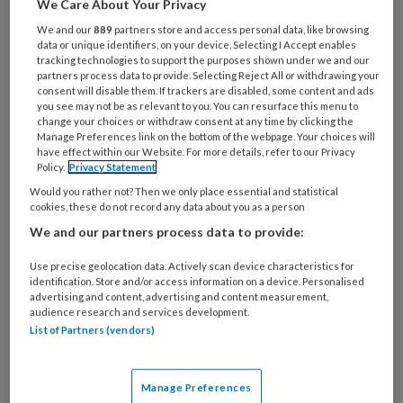
We Care About Your Privacy
functie
*
We and our
889
partners store and access personal data, like browsing
Bij
data or unique identifiers, on your device. Selecting I Accept enables
welke
tracking technologies to support the purposes shown under we and our
partners process data to provide. Selecting Reject All or withdrawing your
organisatie
consent will disable them. If trackers are disabled, some content and ads
werk
you see may not be as relevant to you. You can resurface this menu to
Untitled
Ontvang 2x per week de
je?
change your choices or withdraw consent at any time by clicking the
Manage Preferences link on the bottom of the webpage. Your choices will
KinderopvangTotaal nieuwsbrief
have effect within our Website. For more details, refer to our Privacy
Policy.
Privacy Statement
Ontvang iedere zondag het
Would you rather not? Then we only place essential and statistical
cookies, these do not record any data about you as a person
Management Kinderopvang
We and our partners process data to provide:
Weekoverzicht
Use precise geolocation data. Actively scan device characteristics for
Ja, ik geef toestemming voor e-mails
identification. Store and/or access information on a device. Personalised
advertising and content, advertising and content measurement,
van KinderopvangTotaal en
audience research and services development.
Springer Media B.V.
?
List of Partners (vendors)
Uw bovenstaande gegevens kunnen worden toegevoegd aan
Manage Preferences