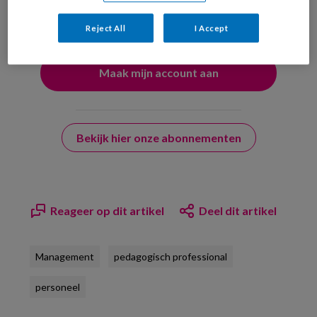
uw profiel in overeenstemming met ons
privacy statement
.
?
Reject All
I Accept
Bekijk hier onze abonnementen
Reageer op dit artikel
Deel dit artikel
Management
pedagogisch professional
personeel