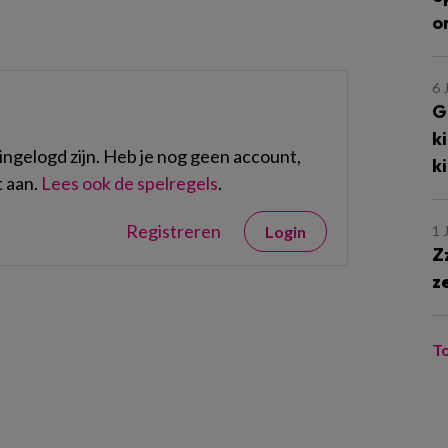
o
6 
G
k
ngelogd zijn. Heb je nog geen account,
k
 aan.
Lees ook de spelregels
.
Registreren
1 
Login
Z
z
T