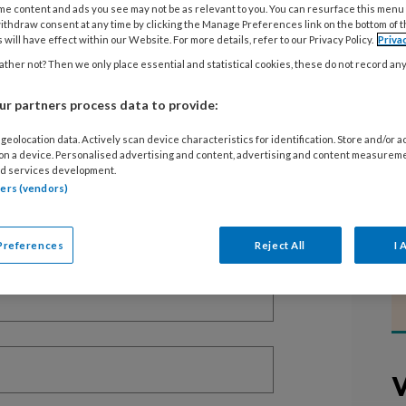
me content and ads you see may not be as relevant to you. You can resurface this menu
ithdraw consent at any time by clicking the Manage Preferences link on the bottom of 
 will have effect within our Website. For more details, refer to our Privacy Policy.
Priva
ther not? Then we only place essential and statistical cookies, these do not record an
EGISTREREN
r partners process data to provide:
t artikel lezen?
geolocation data. Actively scan device characteristics for identification. Store and/or 
 on a device. Personalised advertising and content, advertising and content measurem
d services development.
en lees 2 artikelen gratis per maand
tners (vendors)
of abonnement?
Log dan in
Preferences
Reject All
I 
V