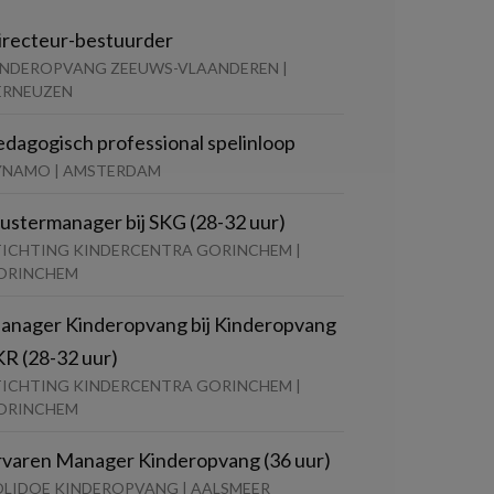
irecteur-bestuurder
INDEROPVANG ZEEUWS-VLAANDEREN |
ERNEUZEN
edagogisch professional spelinloop
YNAMO | AMSTERDAM
lustermanager bij SKG (28-32 uur)
TICHTING KINDERCENTRA GORINCHEM |
ORINCHEM
anager Kinderopvang bij Kinderopvang
KR (28-32 uur)
TICHTING KINDERCENTRA GORINCHEM |
ORINCHEM
rvaren Manager Kinderopvang (36 uur)
OLIDOE KINDEROPVANG | AALSMEER