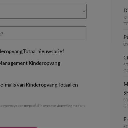
D
K
T
P
D
deropvangTotaal nieuwsbrief
C
 Management Kinderopvang
S
G
M
 e-mails van KinderopvangTotaal en
S
S
G
oegevoegd aan uw profiel in overeenstemming met ons
E
S