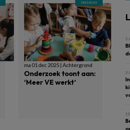
L
5
B
d
ma 01 dec 2025 | Achtergrond
Onderzoek toont aan:
3
I
‘Meer VE werkt’
k
v
10
B
o