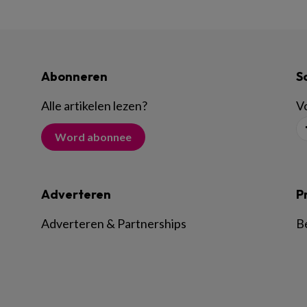
Abonneren
S
Alle artikelen lezen
?
Vo
Word abonnee
Adverteren
P
Adverteren & Partnerships
B