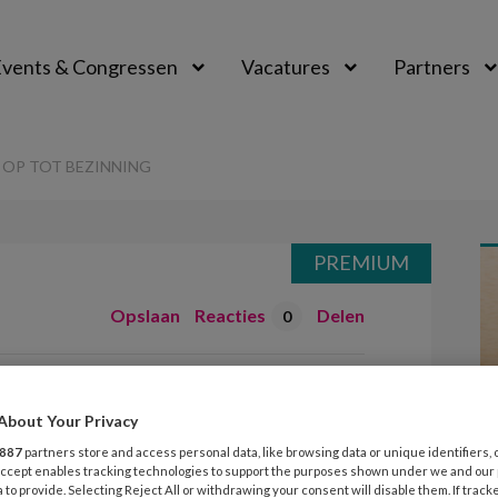
vents & Congressen
Vacatures
Partners
aal
 OP TOT BEZINNING
PREMIUM
Opslaan
Reacties
Delen
0
manifest op tot
About Your Privacy
887
partners store and access personal data, like browsing data or unique identifiers, 
 Accept enables tracking technologies to support the purposes shown under we and our
 to provide. Selecting Reject All or withdrawing your consent will disable them. If track