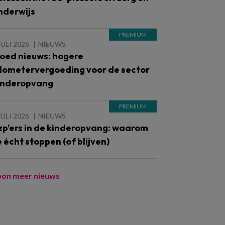
nderwijs
JULI 2026
NIEUWS
oed nieuws: hogere
ilometervergoeding voor de sector
inderopvang
JULI 2026
NIEUWS
zp’ers in de kinderopvang: waarom
e écht stoppen (of blijven)
oon meer nieuws