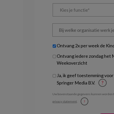
Kies
je
functie
*
Bij
welke
organisatie
werk
Untitled
Ontvang 2x per week de Kin
je?
Ontvang iedere zondag het
Weekoverzicht
Ja, ik geef toestemming voor
Springer Media B.V.
?
Uw bovenstaande gegevens kunnen worden t
privacy statement
.
?