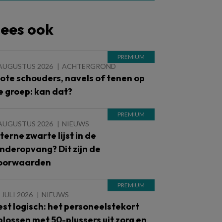
ees ook
 AUGUSTUS 2026
ACHTERGROND
lote schouders, navels of tenen op
e groep: kan dat?
 AUGUSTUS 2026
NIEUWS
nterne zwarte lijst in de
inderopvang? Dit zijn de
oorwaarden
 JULI 2026
NIEUWS
est logisch: het personeelstekort
plossen met 50-plussers uit zorg en