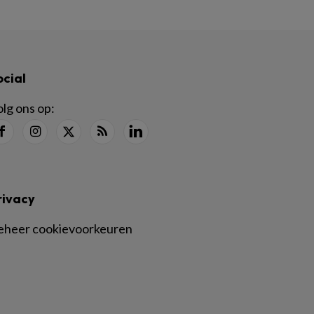
ocial
lg ons op:
rivacy
eheer cookievoorkeuren