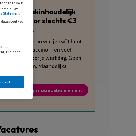
 to change your
the webpage.
Blijf vakinhoudelijk
cy Statement
scherp voor slechts €3
y data about you
per week.
Dat is minder dan wat je kwijt bent
access
aan een cappuccino — en veel
ent, audience
voedzamer voor je werkdag. Geen
verplichtingen. Maandelijks
opzegbaar.
Accept
Activeer mijn maandabonnement
acatures