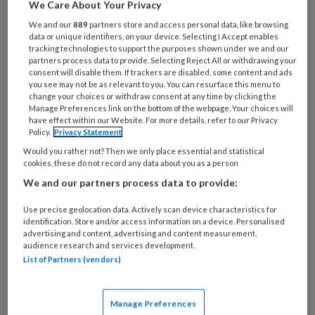
We Care About Your Privacy
Wat
We and our
889
partners store and access personal data, like browsing
data or unique identifiers, on your device. Selecting I Accept enables
is
tracking technologies to support the purposes shown under we and our
je
partners process data to provide. Selecting Reject All or withdrawing your
e-
consent will disable them. If trackers are disabled, some content and ads
Kies
you see may not be as relevant to you. You can resurface this menu to
mailadres?
je
change your choices or withdraw consent at any time by clicking the
*
*
Manage Preferences link on the bottom of the webpage. Your choices will
wachtwoord*
*
have effect within our Website. For more details, refer to our Privacy
Policy.
Privacy Statement
Kies
je
Would you rather not? Then we only place essential and statistical
cookies, these do not record any data about you as a person
functie
*
We and our partners process data to provide:
Bij
welke
Use precise geolocation data. Actively scan device characteristics for
identification. Store and/or access information on a device. Personalised
organisatie
advertising and content, advertising and content measurement,
werk
audience research and services development.
Untitled
Ontvang 2x per week de
je?
List of Partners (vendors)
KinderopvangTotaal nieuwsbrief
Manage Preferences
Ontvang iedere zondag het