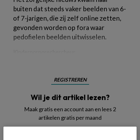
buiten dat steeds vaker beelden van 6-
of 7-jarigen, die zij zelf online zetten,
gevonden worden op fora waar
pedofielen beelden uitwisselen.
Kinderpornorechercheur
REGISTREREN
Wil je dit artikel lezen?
Maak gratis een account aan en lees 2
artikelen gratis per maand
Al een account of abonnement?
Log dan in