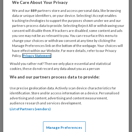
je
We Care About Your Privacy
e-
Kies
We and our
889
partners store and access personal data, like browsing
mailadres?
data or unique identifiers, on your device. Selecting I Accept enables
je
*
*
tracking technologies to support the purposes shown under we and our
wachtwoord*
*
partners process data to provide. Selecting Reject All or withdrawing your
consent will disable them. If trackers are disabled, some content and ads
Kies
you see may not be as relevant to you. You can resurface this menu to
je
change your choices or withdraw consent at any time by clicking the
Manage Preferences link on the bottom of the webpage. Your choices will
functie
*
have effect within our Website. For more details, refer to our Privacy
Policy.
Privacy Statement
Bij
welke
Would you rather not? Then we only place essential and statistical
cookies, these do not record any data about you as a person
organisatie
We and our partners process data to provide:
werk
Untitled
Ontvang 2x per week de
je?
Use precise geolocation data. Actively scan device characteristics for
KinderopvangTotaal nieuwsbrief
identification. Store and/or access information on a device. Personalised
advertising and content, advertising and content measurement,
audience research and services development.
Ontvang iedere zondag het
List of Partners (vendors)
Management Kinderopvang
Weekoverzicht
Manage Preferences