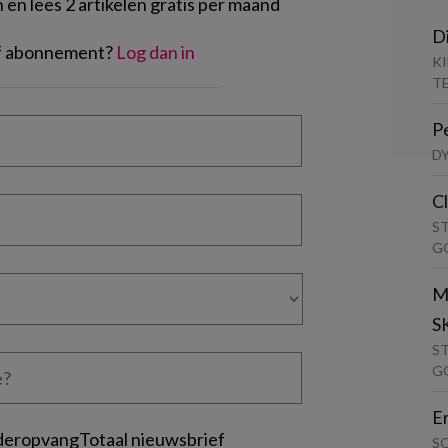
en lees 2 artikelen gratis per maand
D
of abonnement?
Log dan in
K
T
P
D
C
S
G
M
S
S
G
E
deropvangTotaal nieuwsbrief
S