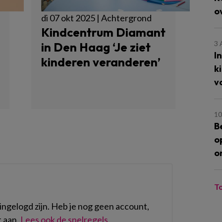
o
di 07 okt 2025 | Achtergrond
Kindcentrum Diamant
3
in Den Haag ‘Je ziet
I
kinderen veranderen’
k
v
10
B
o
o
T
ngelogd zijn. Heb je nog geen account,
 aan.
Lees ook de spelregels
.