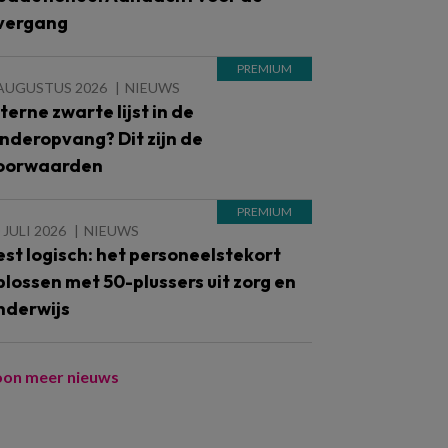
vergang
 AUGUSTUS 2026
NIEUWS
nterne zwarte lijst in de
inderopvang? Dit zijn de
oorwaarden
 JULI 2026
NIEUWS
est logisch: het personeelstekort
plossen met 50-plussers uit zorg en
nderwijs
oon meer nieuws