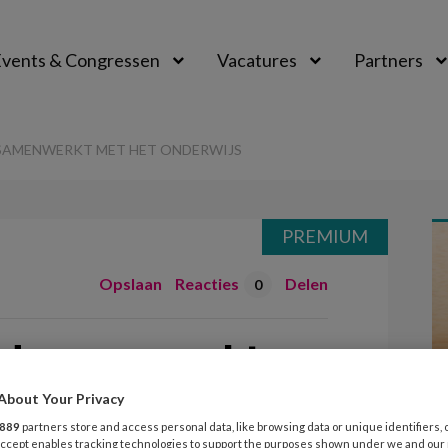
vents & Congressen
Vacatures
Partners
aal
SAMENWERKT MET HET ONDERWIJS
PREMIUM
Opslaan
Reacties
Delen
0
d samenwerkt
ijs
About Your Privacy
889
partners store and access personal data, like browsing data or unique identifiers, 
 Accept enables tracking technologies to support the purposes shown under we and our