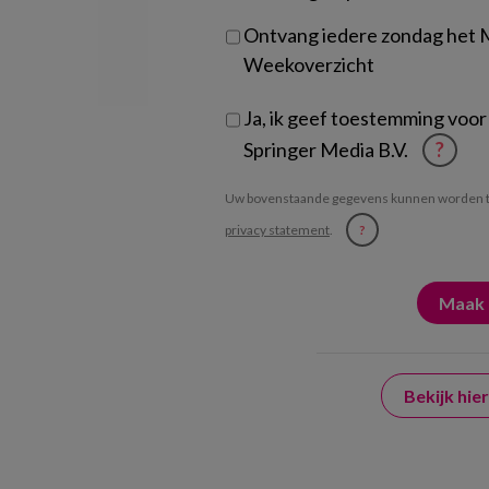
Ontvang iedere zondag het
Weekoverzicht
Ja, ik geef toestemming voor
Springer Media B.V.
?
Uw bovenstaande gegevens kunnen worden t
privacy statement
.
?
Bekijk hi