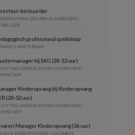
irecteur-bestuurder
INDEROPVANG ZEEUWS-VLAANDEREN |
ERNEUZEN
edagogisch professional spelinloop
YNAMO | AMSTERDAM
lustermanager bij SKG (28-32 uur)
TICHTING KINDERCENTRA GORINCHEM |
ORINCHEM
anager Kinderopvang bij Kinderopvang
KR (28-32 uur)
TICHTING KINDERCENTRA GORINCHEM |
ORINCHEM
rvaren Manager Kinderopvang (36 uur)
OLIDOE KINDEROPVANG | AALSMEER