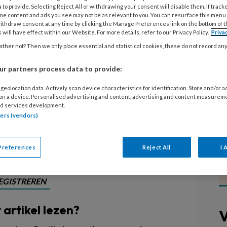
oprichting maken gebruik van adviseurs
 to provide. Selecting Reject All or withdrawing your consent will disable them. If track
me content and ads you see may not be as relevant to you. You can resurface this menu
proces. Hoe doet een landelijke
ithdraw consent at any time by clicking the Manage Preferences link on the bottom of 
 will have effect within our Website. For more details, refer to our Privacy Policy.
Priva
t? Deze organisatie heeft een eigen
ther not? Then we only place essential and statistical cookies, these do not record an
 Team Onderwijs en Opvang
 De TOOS-teamleden helpen
r partners process data to provide:
managers en hun partners in het
geolocation data. Actively scan device characteristics for identification. Store and/or 
r een goede en intensievere
 on a device. Personalised advertising and content, advertising and content measurem
d services development.
tners (vendors)
Preferences
Reject All
I 
EGISTREREN
t artikel lezen?
V