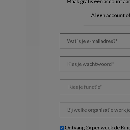
Maak gratis een account aan 
Al een account 
Wat
is
je
e-
Kies
mailadres?
je
*
*
wachtwoord*
*
Kies
je
functie
*
Bij
welke
organisatie
werk
Untitled
Ontvang 2x per week de Kin
je?