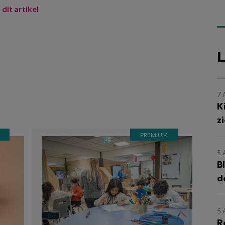
 dit artikel
L
m
7
K
z
5
B
d
5
R