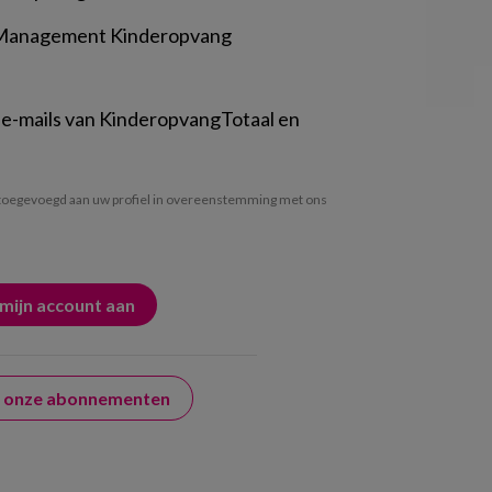
 Management Kinderopvang
 e-mails van KinderopvangTotaal en
oegevoegd aan uw profiel in overeenstemming met ons
er onze abonnementen