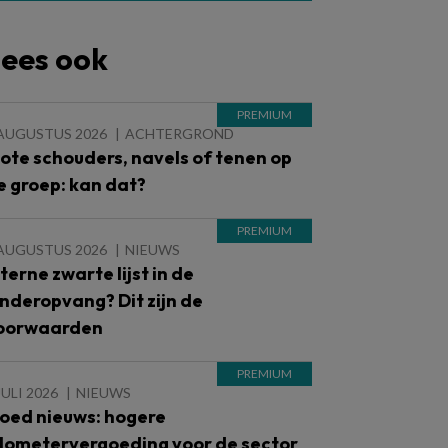
ees ook
 AUGUSTUS 2026
ACHTERGROND
lote schouders, navels of tenen op
e groep: kan dat?
 AUGUSTUS 2026
NIEUWS
nterne zwarte lijst in de
inderopvang? Dit zijn de
oorwaarden
JULI 2026
NIEUWS
oed nieuws: hogere
ilometervergoeding voor de sector