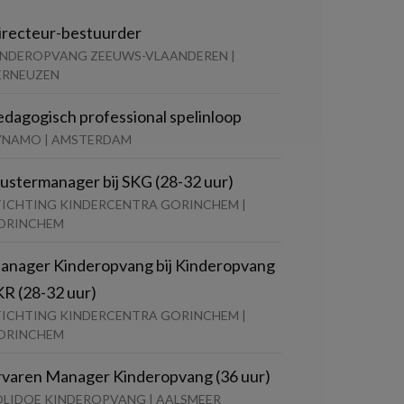
irecteur-bestuurder
INDEROPVANG ZEEUWS-VLAANDEREN |
ERNEUZEN
edagogisch professional spelinloop
YNAMO | AMSTERDAM
lustermanager bij SKG (28-32 uur)
TICHTING KINDERCENTRA GORINCHEM |
ORINCHEM
anager Kinderopvang bij Kinderopvang
KR (28-32 uur)
TICHTING KINDERCENTRA GORINCHEM |
ORINCHEM
rvaren Manager Kinderopvang (36 uur)
OLIDOE KINDEROPVANG | AALSMEER