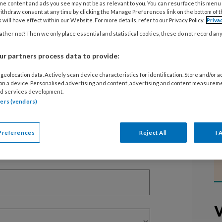
me content and ads you see may not be as relevant to you. You can resurface this menu
ithdraw consent at any time by clicking the Manage Preferences link on the bottom of 
 will have effect within our Website. For more details, refer to our Privacy Policy.
Priva
EGISTREREN
ther not? Then we only place essential and statistical cookies, these do not record an
t artikel lezen?
r partners process data to provide:
en lees 2 artikelen gratis per maand
geolocation data. Actively scan device characteristics for identification. Store and/or 
 on a device. Personalised advertising and content, advertising and content measurem
d services development.
of abonnement?
Log dan in
tners (vendors)
Preferences
Reject All
I 
V