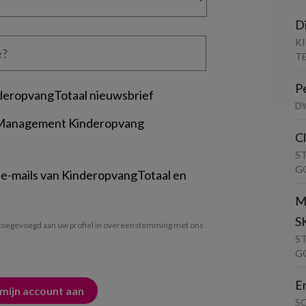
D
K
T
P
deropvangTotaal nieuwsbrief
D
 Management Kinderopvang
C
S
G
 e-mails van KinderopvangTotaal en
M
S
oegevoegd aan uw profiel in overeenstemming met ons
S
G
E
S