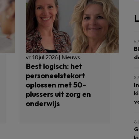
L
5
B
d
vr 10 jul 2026 | Nieuws
Best logisch: het
personeelstekort
3
oplossen met 50-
I
plussers uit zorg en
k
v
onderwijs
6 
G
k