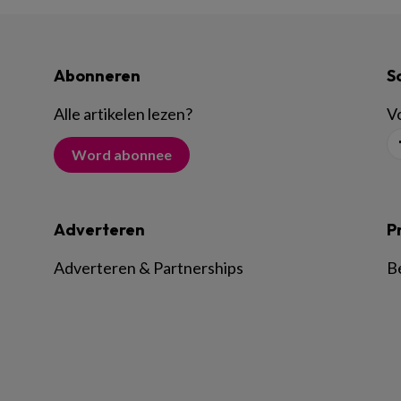
Abonneren
S
Alle artikelen lezen
?
Vo
Word abonnee
Adverteren
P
Adverteren & Partnerships
B