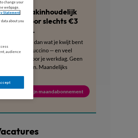
 to change your
the webpage.
Blijf vakinhoudelijk
cy Statement
scherp voor slechts €3
y data about you
per week.
Dat is minder dan wat je kwijt bent
access
aan een cappuccino — en veel
ent, audience
voedzamer voor je werkdag. Geen
verplichtingen. Maandelijks
opzegbaar.
Accept
Activeer mijn maandabonnement
acatures