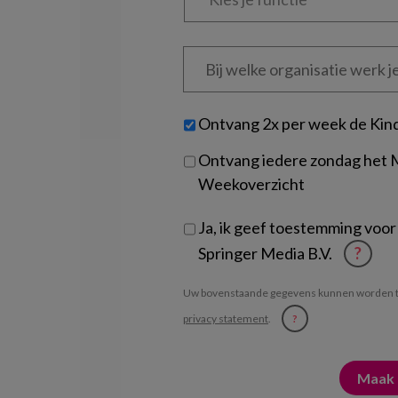
functie
*
Bij
welke
organisatie
werk
Untitled
Ontvang 2x per week de Kin
je?
Ontvang iedere zondag het
Weekoverzicht
Ja, ik geef toestemming voor
Springer Media B.V.
?
Uw bovenstaande gegevens kunnen worden t
privacy statement
.
?