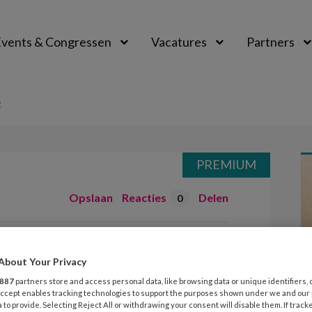
vents & Congressen
Vacatures
Partners
aal
R
PREMIUM
Opslaan
Reacties
Delen
0
ch kader
About Your Privacy
887
partners store and access personal data, like browsing data or unique identifiers, 
 Accept enables tracking technologies to support the purposes shown under we and our
 to provide. Selecting Reject All or withdrawing your consent will disable them. If track