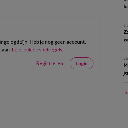
k
1 
Z
z
ngelogd zijn. Heb je nog geen account,
 aan.
Lees ook de spelregels
.
26
Registreren
Login
M
j
T