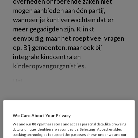
overheden onroerende zaken niet
mogen aanbieden aan één partij,
wanneer je kunt verwachten dat er
meer gegadigden zijn. Klinkt
eenvoudig, maar het roept veel vragen
op. Bij gemeenten, maar ook bij
integrale kindcentra en
kinderopvangorganisties.
Het
REGISTREREN
We Care About Your Privacy
Wil je dit artikel lezen?
We and our
887
partners store and access personal data, like browsing
data or unique identifiers, on your device. Selecting I Accept enables
tracking technologies to support the purposes shown under we and our
Maak gratis een account aan en lees 2