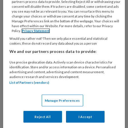
partners process data to provide. Selecting Reject All or withdrawing your
artikelen gratis per maand
consent will disable them. If trackers are disabled, some content and ads
you see may not be as relevant to you. You can resurface this menu to
change your choices or withdraw consent at any time by clicking the
Al een account of abonnement?
Log dan in
Manage Preferences link on the bottom of the webpage. Your choices will
have effect within our Website. For more details, refer to our Privacy
Policy.
Privacy Statement
Wat
Would you rather not? Then we only place essential and statistical
cookies, these do not record any data about you as a person
is
je
We and our partners process data to provide:
e-
Kies
Use precise geolocation data. Actively scan device characteristics for
mailadres?
je
identification. Store and/or access information on a device. Personalised
*
*
advertising and content, advertising and content measurement,
wachtwoord*
*
audience research and services development.
Kies
List of Partners (vendors)
je
functie
*
Manage Preferences
Bij
welke
Reject All
I Accept
organisatie
werk