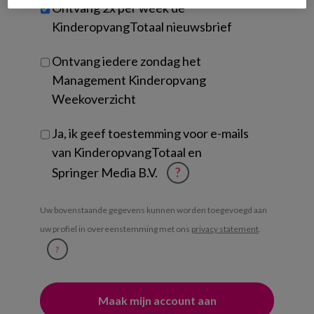
Untitled
Ontvang 2x per week de
je?
KinderopvangTotaal nieuwsbrief
Ontvang iedere zondag het
Management Kinderopvang
Weekoverzicht
Ja, ik geef toestemming voor e-mails
van KinderopvangTotaal en
Springer Media B.V.
?
Uw bovenstaande gegevens kunnen worden toegevoegd aan
uw profiel in overeenstemming met ons
privacy statement
.
?