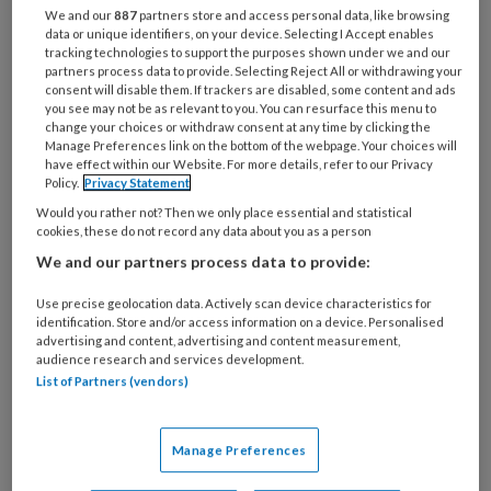
organisatie
We and our
887
partners store and access personal data, like browsing
werk
data or unique identifiers, on your device. Selecting I Accept enables
Untitled
Ontvang 2x per week de
tracking technologies to support the purposes shown under we and our
je?
partners process data to provide. Selecting Reject All or withdrawing your
KinderopvangTotaal nieuwsbrief
consent will disable them. If trackers are disabled, some content and ads
you see may not be as relevant to you. You can resurface this menu to
change your choices or withdraw consent at any time by clicking the
Ontvang iedere zondag het
Manage Preferences link on the bottom of the webpage. Your choices will
Management Kinderopvang
have effect within our Website. For more details, refer to our Privacy
Policy.
Privacy Statement
Weekoverzicht
Would you rather not? Then we only place essential and statistical
cookies, these do not record any data about you as a person
Ja, ik geef toestemming voor e-mails
We and our partners process data to provide:
van KinderopvangTotaal en
Use precise geolocation data. Actively scan device characteristics for
Springer Media B.V.
?
identification. Store and/or access information on a device. Personalised
advertising and content, advertising and content measurement,
audience research and services development.
Uw bovenstaande gegevens kunnen worden toegevoegd aan
List of Partners (vendors)
uw profiel in overeenstemming met ons
privacy statement
.
?
Manage Preferences