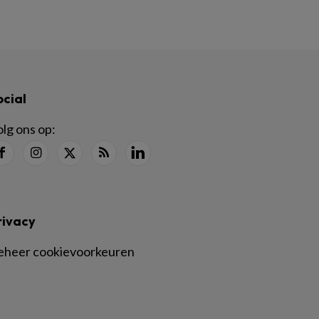
ocial
lg ons op:
rivacy
eheer cookievoorkeuren