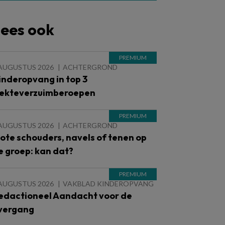
ees ook
 AUGUSTUS 2026
ACHTERGROND
inderopvang in top 3
iekteverzuimberoepen
 AUGUSTUS 2026
ACHTERGROND
lote schouders, navels of tenen op
e groep: kan dat?
 AUGUSTUS 2026
VAKBLAD KINDEROPVANG
edactioneel Aandacht voor de
vergang