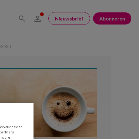
Nieuwsbrief
Abonneren
EKORT
on your device.
 partners
ers are