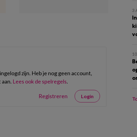
3
I
k
v
10
B
o
ngelogd zijn. Heb je nog geen account,
o
 aan.
Lees ook de spelregels
.
Registreren
Login
T