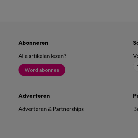
Abonneren
S
Alle artikelen lezen
?
Vo
Word abonnee
Adverteren
P
Adverteren & Partnerships
B