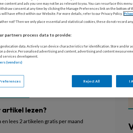
me content and ads you see may not be as relevant to you. You can resurface this menu
ithdraw consent at any time by clicking the Manage Preferences link on the bottom of 
ijn tijdens een hackathon op zoek gegaan
 will have effect within our Website. For more details, refer to our Privacy Policy.
Priva
atieve oplossingen voor het
ther not? Then we only place essential and statistical cookies, these do not record an
ng. Medewerkers uit de kinderopvang,
r partners process data to provide:
 verzoek van Kinderopvang werkt! aan het
euwe oplossingen te komen.
geolocation data. Actively scan device characteristics for identification. Store and/or 
 on a device. Personalised advertising and content, advertising and content measurem
d services development.
tners (vendors)
Preferences
Reject All
I 
EGISTREREN
t artikel lezen?
en lees 2 artikelen gratis per maand
V