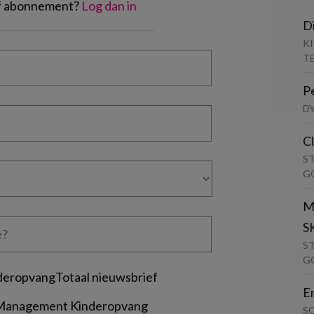
of abonnement?
Log dan in
D
K
T
P
D
C
S
G
M
S
S
G
deropvangTotaal nieuwsbrief
E
 Management Kinderopvang
S