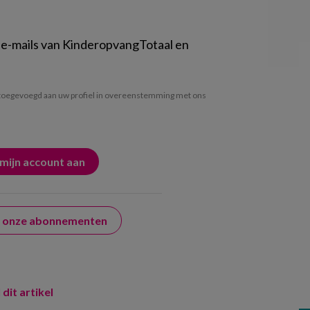
 e-mails van KinderopvangTotaal en
oegevoegd aan uw profiel in overeenstemming met ons
er onze abonnementen
 dit artikel