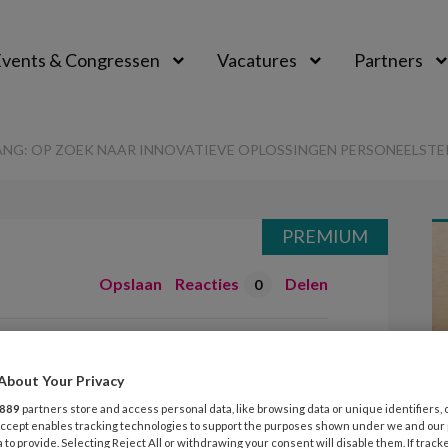
vents & Congressen
Vacatures
Partners
aal
G: OP ZOEK NAAR INNOVATIEVE OPLOSSINGEN PERSONEELST
PREMIUM
Opslaan
Reacties
Delen
0
deropvang: op
About Your Privacy
vatieve
889
partners store and access personal data, like browsing data or unique identifiers, 
rsoneelstekort
 Accept enables tracking technologies to support the purposes shown under we and our
 to provide. Selecting Reject All or withdrawing your consent will disable them. If track