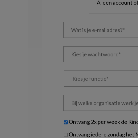
Al een account 
Wat
is
je
e-
Kies
mailadres?
je
*
*
wachtwoord*
*
Kies
je
functie
*
Bij
welke
organisatie
werk
Untitled
Ontvang 2x per week de Kin
je?
Ontvang iedere zondag het