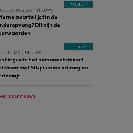
 AUGUSTUS 2026
NIEUWS
nterne zwarte lijst in de
inderopvang? Dit zijn de
oorwaarden
 JULI 2026
NIEUWS
est logisch: het personeelstekort
plossen met 50-plussers uit zorg en
nderwijs
oon meer nieuws