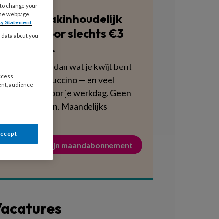
 to change your
the webpage.
Blijf vakinhoudelijk
cy Statement
scherp voor slechts €3
y data about you
per week.
Dat is minder dan wat je kwijt bent
access
aan een cappuccino — en veel
ent, audience
voedzamer voor je werkdag. Geen
verplichtingen. Maandelijks
opzegbaar.
Accept
Activeer mijn maandabonnement
acatures