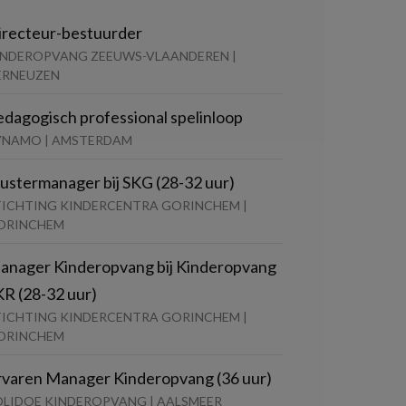
irecteur-bestuurder
INDEROPVANG ZEEUWS-VLAANDEREN |
ERNEUZEN
edagogisch professional spelinloop
YNAMO | AMSTERDAM
lustermanager bij SKG (28-32 uur)
TICHTING KINDERCENTRA GORINCHEM |
ORINCHEM
anager Kinderopvang bij Kinderopvang
KR (28-32 uur)
TICHTING KINDERCENTRA GORINCHEM |
ORINCHEM
rvaren Manager Kinderopvang (36 uur)
OLIDOE KINDEROPVANG | AALSMEER