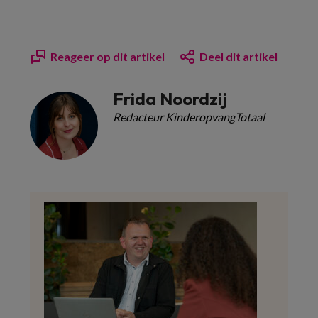
Reageer op dit artikel
Deel dit artikel
Frida Noordzij
Redacteur KinderopvangTotaal