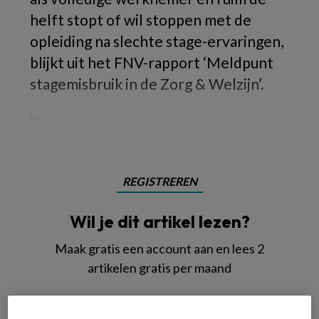
helft stopt of wil stoppen met de
opleiding na slechte stage-ervaringen,
blijkt uit het FNV-rapport ‘Meldpunt
stagemisbruik in de Zorg & Welzijn’.
In
REGISTREREN
Wil je dit artikel lezen?
Maak gratis een account aan en lees 2
artikelen gratis per maand
Al een account of abonnement?
Log dan in