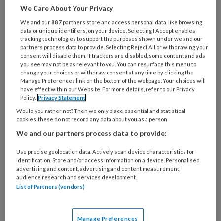
We Care About Your Privacy
Wat
We and our
887
partners store and access personal data, like browsing
is
data or unique identifiers, on your device. Selecting I Accept enables
je
tracking technologies to support the purposes shown under we and our
partners process data to provide. Selecting Reject All or withdrawing your
e-
Kies
consent will disable them. If trackers are disabled, some content and ads
mailadres?
you see may not be as relevant to you. You can resurface this menu to
je
change your choices or withdraw consent at any time by clicking the
*
*
wachtwoord*
*
Manage Preferences link on the bottom of the webpage. Your choices will
have effect within our Website. For more details, refer to our Privacy
Kies
Policy.
Privacy Statement
je
Would you rather not? Then we only place essential and statistical
functie
*
cookies, these do not record any data about you as a person
We and our partners process data to provide:
Bij
welke
Use precise geolocation data. Actively scan device characteristics for
organisatie
identification. Store and/or access information on a device. Personalised
werk
advertising and content, advertising and content measurement,
Untitled
Ontvang 2x per week de
audience research and services development.
je?
List of Partners (vendors)
KinderopvangTotaal nieuwsbrief
Ontvang iedere zondag het
Manage Preferences