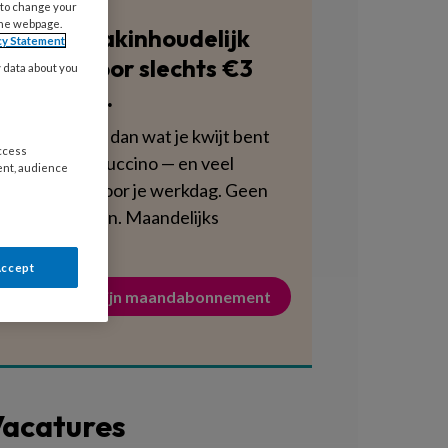
 to change your
the webpage.
Blijf vakinhoudelijk
cy Statement
scherp voor slechts €3
y data about you
per week.
Dat is minder dan wat je kwijt bent
access
aan een cappuccino — en veel
ent, audience
voedzamer voor je werkdag. Geen
verplichtingen. Maandelijks
opzegbaar.
Accept
Activeer mijn maandabonnement
acatures