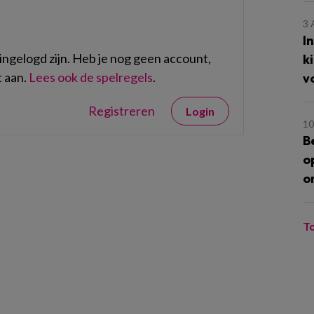
3
I
ngelogd zijn. Heb je nog geen account,
k
 aan.
Lees ook de spelregels
.
v
Registreren
Login
10
B
o
o
T