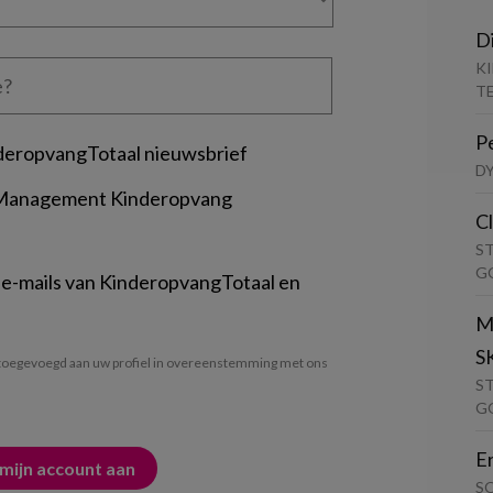
D
K
T
P
deropvangTotaal nieuwsbrief
D
 Management Kinderopvang
C
S
G
 e-mails van KinderopvangTotaal en
M
S
oegevoegd aan uw profiel in overeenstemming met ons
S
G
E
S