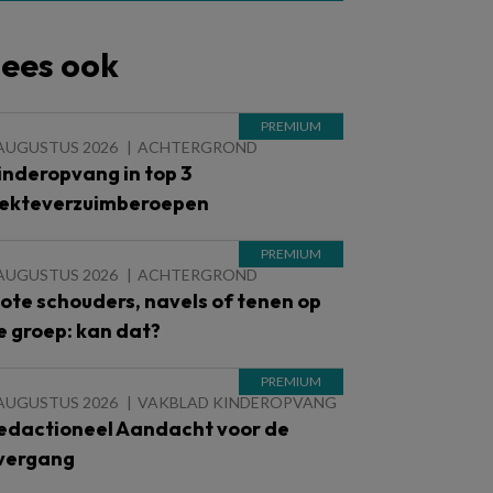
ees ook
 AUGUSTUS 2026
ACHTERGROND
inderopvang in top 3
iekteverzuimberoepen
 AUGUSTUS 2026
ACHTERGROND
lote schouders, navels of tenen op
e groep: kan dat?
 AUGUSTUS 2026
VAKBLAD KINDEROPVANG
edactioneel Aandacht voor de
vergang