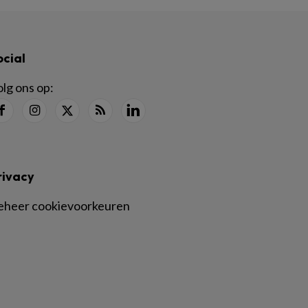
ocial
lg ons op:
rivacy
eheer cookievoorkeuren