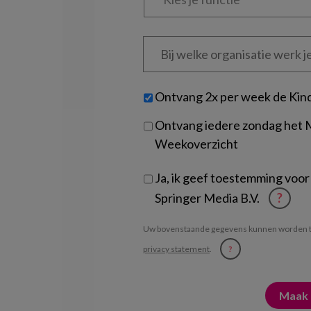
functie
*
Bij
welke
organisatie
werk
Untitled
Ontvang 2x per week de Kin
je?
Ontvang iedere zondag het
Weekoverzicht
Ja, ik geef toestemming voor
Springer Media B.V.
?
Uw bovenstaande gegevens kunnen worden t
privacy statement
.
?