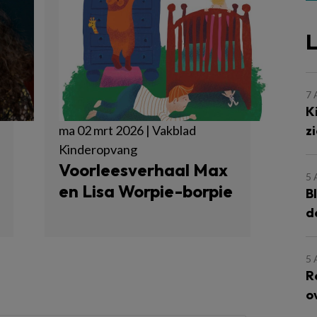
L
7
K
z
ma 02 mrt 2026 | Vakblad
Kinderopvang
Voorleesverhaal Max
5
en Lisa Worpie-borpie
B
d
5
R
o