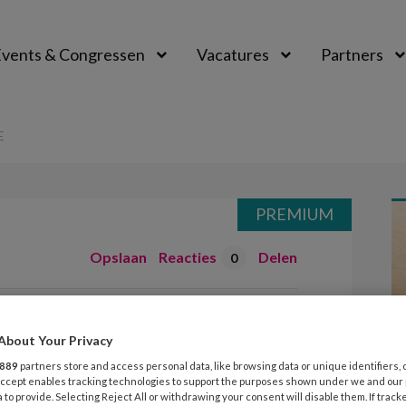
vents & Congressen
Vacatures
Partners
aal
E
PREMIUM
Opslaan
Reacties
Delen
0
rt actie
About Your Privacy
889
partners store and access personal data, like browsing data or unique identifiers, 
 Accept enables tracking technologies to support the purposes shown under we and our
 to provide. Selecting Reject All or withdrawing your consent will disable them. If track