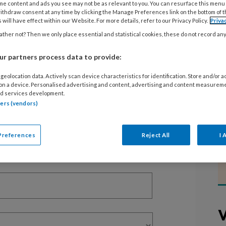
me content and ads you see may not be as relevant to you. You can resurface this menu
ithdraw consent at any time by clicking the Manage Preferences link on the bottom of 
 will have effect within our Website. For more details, refer to our Privacy Policy.
Priva
EGISTREREN
ther not? Then we only place essential and statistical cookies, these do not record an
t artikel lezen?
r partners process data to provide:
en lees 2 artikelen gratis per maand
geolocation data. Actively scan device characteristics for identification. Store and/or 
 on a device. Personalised advertising and content, advertising and content measurem
d services development.
of abonnement?
Log dan in
tners (vendors)
Preferences
Reject All
I 
V