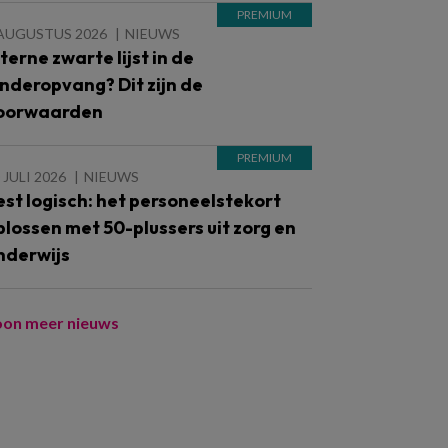
 AUGUSTUS 2026
NIEUWS
nterne zwarte lijst in de
inderopvang? Dit zijn de
oorwaarden
 JULI 2026
NIEUWS
est logisch: het personeelstekort
plossen met 50-plussers uit zorg en
nderwijs
oon meer nieuws