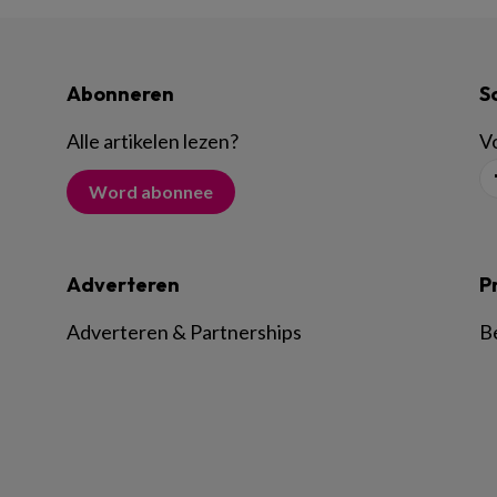
Abonneren
S
Alle artikelen lezen
?
Vo
Word abonnee
Adverteren
P
Adverteren & Partnerships
B