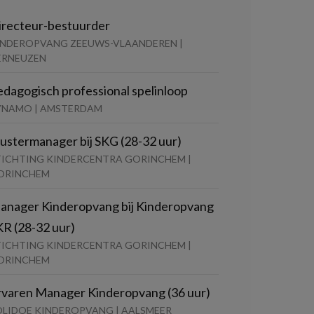
irecteur-bestuurder
INDEROPVANG ZEEUWS-VLAANDEREN |
ERNEUZEN
edagogisch professional spelinloop
YNAMO | AMSTERDAM
lustermanager bij SKG (28-32 uur)
TICHTING KINDERCENTRA GORINCHEM |
ORINCHEM
anager Kinderopvang bij Kinderopvang
KR (28-32 uur)
TICHTING KINDERCENTRA GORINCHEM |
ORINCHEM
rvaren Manager Kinderopvang (36 uur)
OLIDOE KINDEROPVANG | AALSMEER