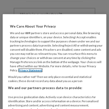
Wat
is
je
e-
Kies
We Care About Your Privacy
mailadres?
je
We and our
889
partners store and access personal data, like browsing
*
*
wachtwoord*
*
data or unique identifiers, on your device. Selecting I Accept enables
tracking technologies to support the purposes shown under we and our
Kies
partners process data to provide. Selecting Reject All or withdrawing your
consent will disable them. If trackers are disabled, some content and ads
je
you see may not be as relevant to you. You can resurface this menu to
functie
*
change your choices or withdraw consent at any time by clicking the
Manage Preferences link on the bottom of the webpage. Your choices will
Bij
have effect within our Website. For more details, refer to our Privacy
welke
Policy.
Privacy Statement
organisatie
Would you rather not? Then we only place essential and statistical
cookies, these do not record any data about you as a person
werk
Untitled
Ontvang 2x per week de
je?
We and our partners process data to provide:
KinderopvangTotaal nieuwsbrief
Use precise geolocation data. Actively scan device characteristics for
identification. Store and/or access information on a device. Personalised
Ontvang iedere zondag het
advertising and content, advertising and content measurement,