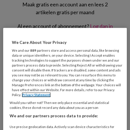
Maak gratis een account aan en lees 2
artikelen gratis per maand
Al een account of abonnement?
Log dan in
We Care About Your Privacy
Wat
is
We and our
889
partners store and access personal data, like browsing
data or unique identifiers, on your device. Selecting I Accept enables
je
tracking technologies to support the purposes shown under we and our
e-
partners process data to provide. Selecting Reject All or withdrawing your
Kies
mailadres?
consent will disable them. If trackers are disabled, some content and ads
je
you see may not be as relevant to you. You can resurface this menu to
*
*
wachtwoord*
*
change your choices or withdraw consent at any time by clicking the
Manage Preferences link on the bottom of the webpage. Your choices will
Kies
have effect within our Website. For more details, refer to our Privacy
Policy.
Privacy Statement
je
functie
*
Would you rather not? Then we only place essential and statistical
cookies, these do not record any data about you as a person
Bij
We and our partners process data to provide:
welke
organisatie
Use precise geolocation data. Actively scan device characteristics for