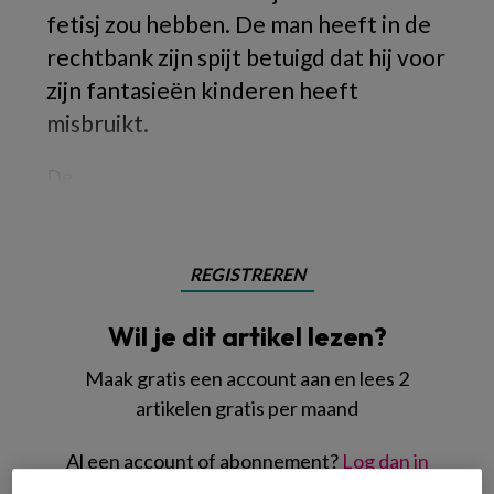
fetisj zou hebben. De man heeft in de
rechtbank zijn spijt betuigd dat hij voor
zijn fantasieën kinderen heeft
misbruikt.
De
REGISTREREN
Wil je dit artikel lezen?
Maak gratis een account aan en lees 2
artikelen gratis per maand
Al een account of abonnement?
Log dan in