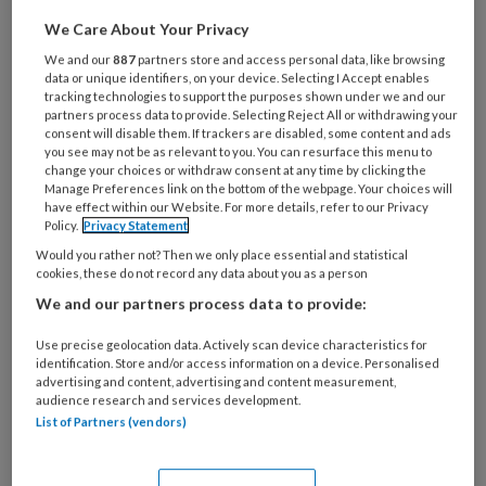
We Care About Your Privacy
Wat
is
We and our
887
partners store and access personal data, like browsing
data or unique identifiers, on your device. Selecting I Accept enables
je
tracking technologies to support the purposes shown under we and our
e-
Kies
partners process data to provide. Selecting Reject All or withdrawing your
mailadres?
consent will disable them. If trackers are disabled, some content and ads
je
you see may not be as relevant to you. You can resurface this menu to
*
*
wachtwoord*
*
change your choices or withdraw consent at any time by clicking the
Manage Preferences link on the bottom of the webpage. Your choices will
Kies
have effect within our Website. For more details, refer to our Privacy
Policy.
Privacy Statement
je
functie
*
Would you rather not? Then we only place essential and statistical
cookies, these do not record any data about you as a person
Bij
We and our partners process data to provide:
welke
organisatie
Use precise geolocation data. Actively scan device characteristics for
werk
identification. Store and/or access information on a device. Personalised
Untitled
advertising and content, advertising and content measurement,
Ontvang 2x per week de
je?
audience research and services development.
KinderopvangTotaal nieuwsbrief
List of Partners (vendors)
Ontvang iedere zondag het