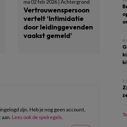
ma 02 feb 2026 | Achtergrond
B
Vertrouwenspersoon
o
vertelt ‘Intimidatie
o
door leidinggevenden
vaakst gemeld’
6 
G
k
k
1 
Z
z
ngelogd zijn. Heb je nog geen account,
T
 aan.
Lees ook de spelregels
.