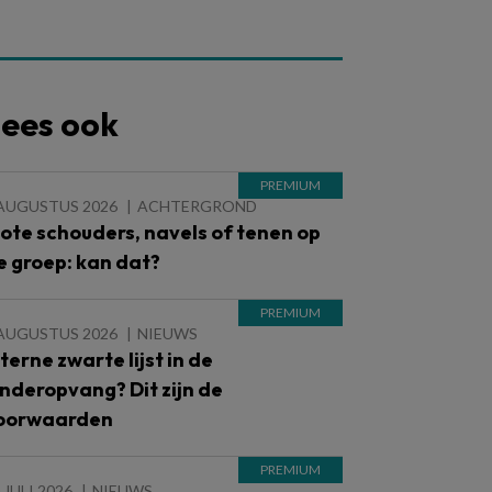
ees ook
 AUGUSTUS 2026
ACHTERGROND
lote schouders, navels of tenen op
e groep: kan dat?
 AUGUSTUS 2026
NIEUWS
nterne zwarte lijst in de
inderopvang? Dit zijn de
oorwaarden
 JULI 2026
NIEUWS