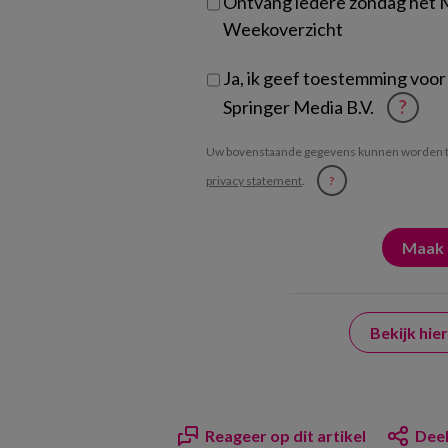
Ontvang iedere zondag het
Weekoverzicht
Ja, ik geef toestemming voor
Springer Media B.V.
?
Uw bovenstaande gegevens kunnen worden t
privacy statement
.
?
Bekijk hi
Reageer op dit artikel
Deel