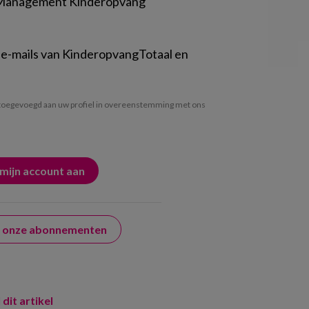
 Management Kinderopvang
 e-mails van KinderopvangTotaal en
oegevoegd aan uw profiel in overeenstemming met ons
er onze abonnementen
 dit artikel