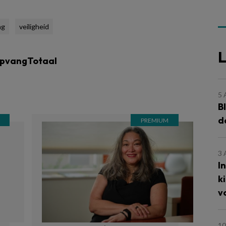
ng
veiligheid
L
opvangTotaal
5
B
d
3
I
k
v
10