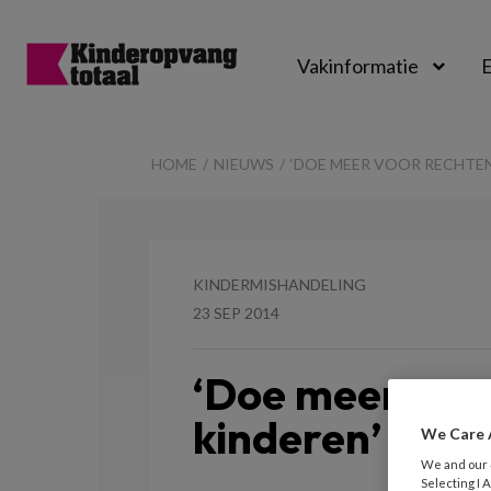
Vakinformatie
E
Kinderopvangtot
HOME
NIEUWS
‘DOE MEER VOOR RECHTEN
KINDERMISHANDELING
23 SEP 2014
‘Doe meer voo
kinderen’
We Care 
We and our
Selecting I