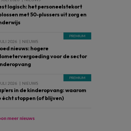
est logisch: het personeelstekort
plossen met 50-plussers uit zorg en
nderwijs
JULI 2026
NIEUWS
oed nieuws: hogere
ilometervergoeding voor de sector
inderopvang
JULI 2026
NIEUWS
zp’ers in de kinderopvang: waarom
e écht stoppen (of blijven)
oon meer nieuws