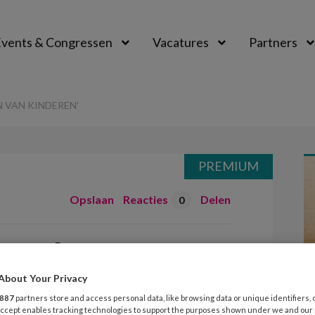
vents & Congressen
Vacatures
Partners
aal
 VAN KINDEREN’
PREMIUM
Opslaan
Reacties
Delen
0
r rechten van
About Your Privacy
887
partners store and access personal data, like browsing data or unique identifiers, 
 Accept enables tracking technologies to support the purposes shown under we and our