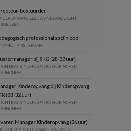
irecteur-bestuurder
INDEROPVANG ZEEUWS-VLAANDEREN |
ERNEUZEN
edagogisch professional spelinloop
YNAMO | AMSTERDAM
lustermanager bij SKG (28-32 uur)
TICHTING KINDERCENTRA GORINCHEM |
ORINCHEM
anager Kinderopvang bij Kinderopvang
KR (28-32 uur)
TICHTING KINDERCENTRA GORINCHEM |
ORINCHEM
rvaren Manager Kinderopvang (36 uur)
OLIDOE KINDEROPVANG | AALSMEER