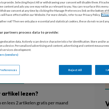
voor de rechten van kinderen. De
 to provide. Selecting Reject All or withdrawing your consent will disable them. If track
me content and ads you see may not be as relevant to you. You can resurface this menu
ing, kinderporno en mensenhandel
ithdraw consent at any time by clicking the Manage Preferences link on the bottom of 
 will have effect within our Website. For more details, refer to our Privacy Policy.
Priva
roep kinderorganisaties, waaronder
ther not? Then we only place essential and statistical cookies, these do not record an
f en Terre des Hommes, dinsdag
errechtencollectief, dat woensdag
r partners process data to provide:
derland presenteert bij het
geolocation data. Actively scan device characteristics for identification. Store and/or 
Verenigde Naties.
 on a device. Personalised advertising and content, advertising and content measurem
d services development.
tners (vendors)
Preferences
Reject All
I 
EGISTREREN
t artikel lezen?
V
en lees 2 artikelen gratis per maand