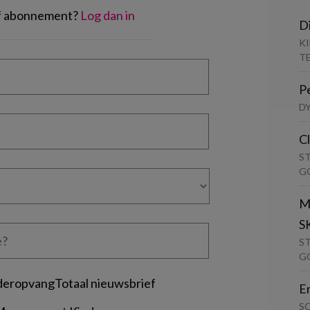
of abonnement?
Log dan in
D
K
T
P
D
C
S
G
M
S
S
G
deropvangTotaal nieuwsbrief
E
S