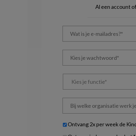
Al een account 
Wat
is
je
e-
Kies
mailadres?
je
*
*
wachtwoord*
*
Kies
je
functie
*
Bij
welke
organisatie
werk
Untitled
Ontvang 2x per week de Kin
je?