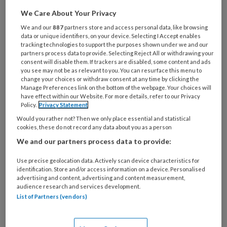
Wat
We Care About Your Privacy
is
je
We and our
887
partners store and access personal data, like browsing
data or unique identifiers, on your device. Selecting I Accept enables
e-
Kies
tracking technologies to support the purposes shown under we and our
mailadres?
partners process data to provide. Selecting Reject All or withdrawing your
je
*
*
consent will disable them. If trackers are disabled, some content and ads
wachtwoord*
*
you see may not be as relevant to you. You can resurface this menu to
change your choices or withdraw consent at any time by clicking the
Kies
Manage Preferences link on the bottom of the webpage. Your choices will
je
have effect within our Website. For more details, refer to our Privacy
Policy.
Privacy Statement
functie
*
Would you rather not? Then we only place essential and statistical
Bij
cookies, these do not record any data about you as a person
welke
We and our partners process data to provide:
organisatie
werk
Use precise geolocation data. Actively scan device characteristics for
Untitled
Ontvang 2x per week de
je?
identification. Store and/or access information on a device. Personalised
advertising and content, advertising and content measurement,
KinderopvangTotaal nieuwsbrief
audience research and services development.
List of Partners (vendors)
Ontvang iedere zondag het
Management Kinderopvang