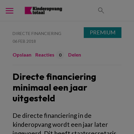
PREMIUM
DIRECTE FINANCIERING
06 FEB 2018
Opslaan
Reacties
Delen
0
Directe financiering
minimaal een jaar
uitgesteld
De directe financiering in de
kinderopvang wordt een jaar later
ingevoerd. Dit heeft staatssecretaris