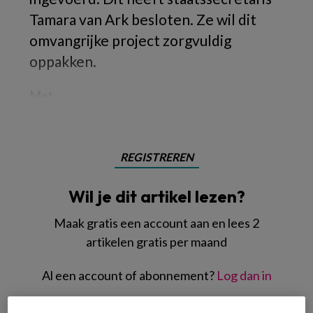
Tamara van Ark besloten. Ze wil dit
omvangrijke project zorgvuldig
oppakken.
Met
REGISTREREN
Wil je dit artikel lezen?
Maak gratis een account aan en lees 2
artikelen gratis per maand
Al een account of abonnement?
Log dan in