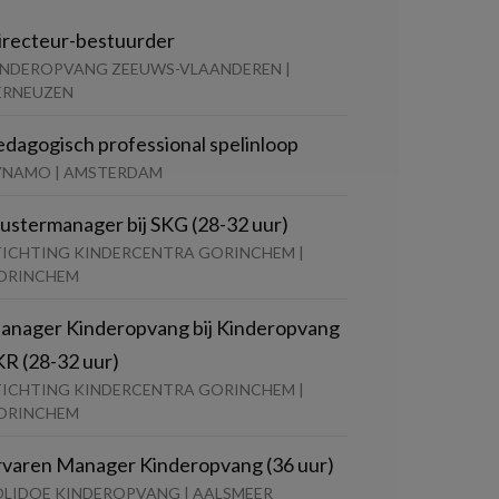
irecteur-bestuurder
INDEROPVANG ZEEUWS-VLAANDEREN |
ERNEUZEN
edagogisch professional spelinloop
YNAMO | AMSTERDAM
lustermanager bij SKG (28-32 uur)
TICHTING KINDERCENTRA GORINCHEM |
ORINCHEM
anager Kinderopvang bij Kinderopvang
KR (28-32 uur)
TICHTING KINDERCENTRA GORINCHEM |
ORINCHEM
rvaren Manager Kinderopvang (36 uur)
OLIDOE KINDEROPVANG | AALSMEER