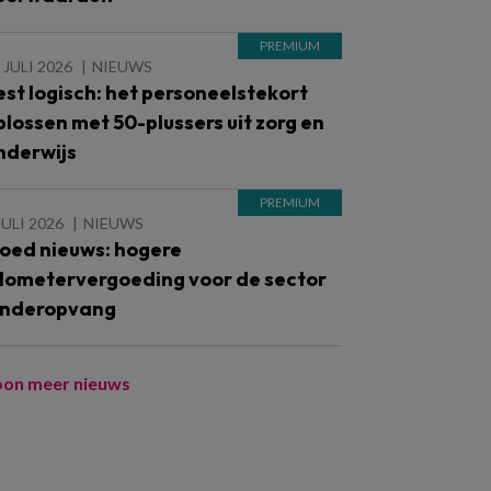
 JULI 2026
NIEUWS
est logisch: het personeelstekort
plossen met 50-plussers uit zorg en
nderwijs
JULI 2026
NIEUWS
oed nieuws: hogere
ilometervergoeding voor de sector
inderopvang
oon meer nieuws