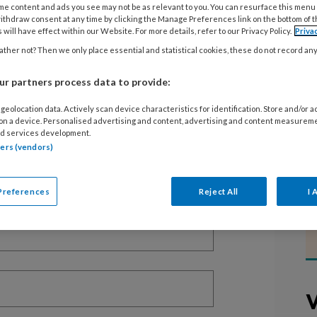
me content and ads you see may not be as relevant to you. You can resurface this menu
ithdraw consent at any time by clicking the Manage Preferences link on the bottom of 
 will have effect within our Website. For more details, refer to our Privacy Policy.
Priva
ther not? Then we only place essential and statistical cookies, these do not record an
EGISTREREN
r partners process data to provide:
t artikel lezen?
geolocation data. Actively scan device characteristics for identification. Store and/or 
 on a device. Personalised advertising and content, advertising and content measurem
d services development.
en lees 2 artikelen gratis per maand
tners (vendors)
of abonnement?
Log dan in
Preferences
Reject All
I 
V