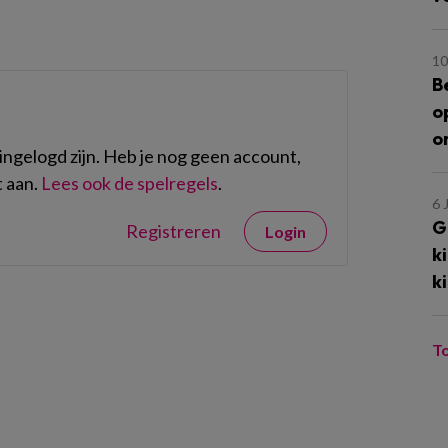
10
B
o
o
ngelogd zijn. Heb je nog geen account,
 aan.
Lees ook de spelregels
.
6 
G
Registreren
Login
k
k
T