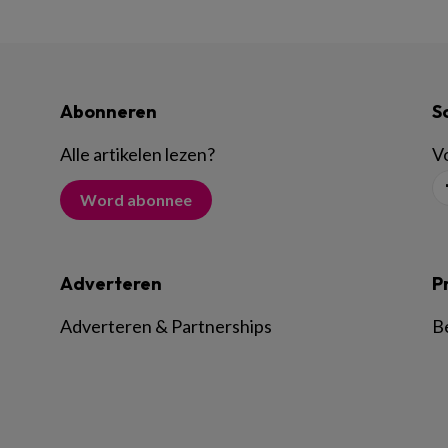
Abonneren
S
Alle artikelen lezen
?
Vo
Word abonnee
Adverteren
P
Adverteren & Partnerships
B