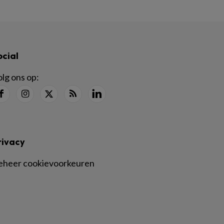
ocial
lg ons op:
rivacy
eheer cookievoorkeuren