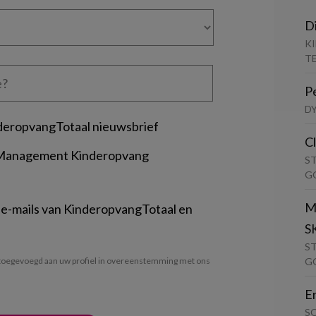
D
K
T
P
D
deropvangTotaal nieuwsbrief
C
 Management Kinderopvang
S
G
M
 e-mails van KinderopvangTotaal en
S
S
G
oegevoegd aan uw profiel in overeenstemming met ons
E
S