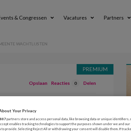
vents & Congressen
Vacatures
Partners
aal
MEENTE WACHTLIJSTEN
PREMIUM
Opslaan
Reacties
Delen
0
rbeeldgemeente
About Your Privacy
887
partners store and access personal data, like browsing data or unique identifiers, 
 Accept enables tracking technologies to support the purposes shown under we and our
 to provide. Selecting Reject All or withdrawing your consent will disable them. If track