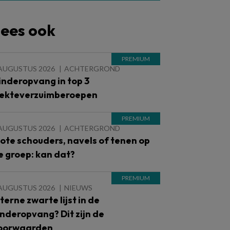
ees ook
 AUGUSTUS 2026
ACHTERGROND
inderopvang in top 3
iekteverzuimberoepen
 AUGUSTUS 2026
ACHTERGROND
lote schouders, navels of tenen op
e groep: kan dat?
 AUGUSTUS 2026
NIEUWS
nterne zwarte lijst in de
inderopvang? Dit zijn de
oorwaarden