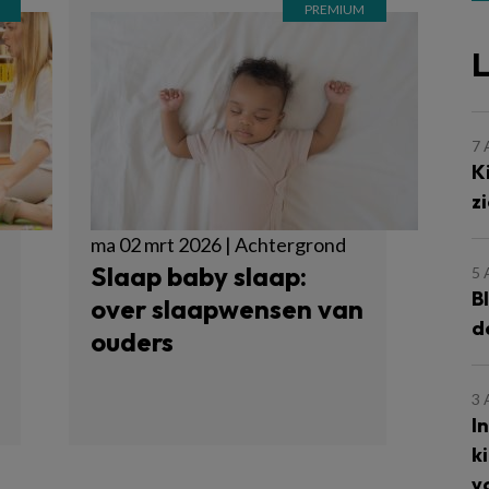
L
7
K
z
ma 02 mrt 2026 | Achtergrond
Slaap baby slaap:
5
B
over slaapwensen van
d
ouders
3
I
k
v