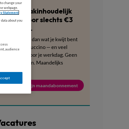
 to change your
the webpage.
Blijf vakinhoudelijk
cy Statement
scherp voor slechts €3
y data about you
per week.
Dat is minder dan wat je kwijt bent
access
aan een cappuccino — en veel
ent, audience
voedzamer voor je werkdag. Geen
verplichtingen. Maandelijks
opzegbaar.
Accept
Activeer mijn maandabonnement
acatures