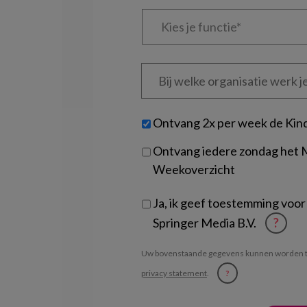
Kies
je
functie
*
Bij
welke
organisatie
werk
Untitled
Ontvang 2x per week de Kin
je?
Ontvang iedere zondag het
Weekoverzicht
Ja, ik geef toestemming voor
Springer Media B.V.
?
Uw bovenstaande gegevens kunnen worden t
privacy statement
.
?