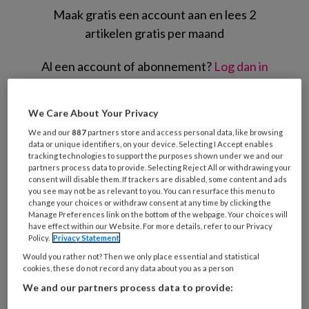
Maak gratis een account aan en lees 2
artikelen gratis per maand
Al een account of abonnement?
Log dan in
Wat
We Care About Your Privacy
is
We and our
887
partners store and access personal data, like browsing
je
data or unique identifiers, on your device. Selecting I Accept enables
e-
tracking technologies to support the purposes shown under we and our
Kies
partners process data to provide. Selecting Reject All or withdrawing your
mailadres?
je
consent will disable them. If trackers are disabled, some content and ads
*
*
you see may not be as relevant to you. You can resurface this menu to
wachtwoord*
*
change your choices or withdraw consent at any time by clicking the
Manage Preferences link on the bottom of the webpage. Your choices will
Kies
have effect within our Website. For more details, refer to our Privacy
je
Policy.
Privacy Statement
functie
*
Would you rather not? Then we only place essential and statistical
cookies, these do not record any data about you as a person
Bij
welke
We and our partners process data to provide:
organisatie