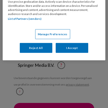
Use precise geolocation data. Actively scan device characteristics for
werk
Untitled
identification. Store and/or access information on a device. Personalised
Ontvang 2x per week de
je?
advertising and content, advertising and content measurement,
KinderopvangTotaal nieuwsbrief
audience research and services development.
List of Partners (vendors)
Ontvang iedere zondag het
Management Kinderopvang
Manage Preferences
Weekoverzicht
Reject All
I Accept
Ja, ik geef toestemming voor e-mails
van KinderopvangTotaal en
Springer Media B.V.
?
Uw bovenstaande gegevens kunnen worden toegevoegd aan
uw profiel in overeenstemming met ons
privacy statement
.
?