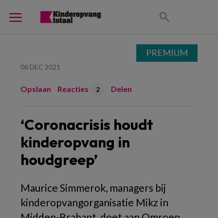
PREMIUM
06 DEC 2021
Opslaan
Reacties
Delen
2
‘Coronacrisis houdt
kinderopvang in
houdgreep’
Maurice Simmerok, managers bij
kinderopvangorganisatie Mikz in
Midden-Brabant, doet aan Omroep