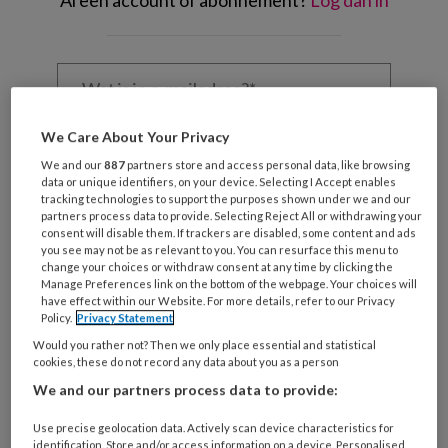
Al een account of abonnement?
Log dan in
Wat
is
je
e-
We Care About Your Privacy
Kies
mailadres?
je
We and our
887
partners store and access personal data, like browsing
*
*
wachtwoord*
*
data or unique identifiers, on your device. Selecting I Accept enables
tracking technologies to support the purposes shown under we and our
Kies
partners process data to provide. Selecting Reject All or withdrawing your
consent will disable them. If trackers are disabled, some content and ads
je
you see may not be as relevant to you. You can resurface this menu to
functie
*
change your choices or withdraw consent at any time by clicking the
Manage Preferences link on the bottom of the webpage. Your choices will
Bij
have effect within our Website. For more details, refer to our Privacy
welke
Policy.
Privacy Statement
organisatie
Would you rather not? Then we only place essential and statistical
cookies, these do not record any data about you as a person
werk
Untitled
Ontvang 2x per week de
je?
We and our partners process data to provide:
KinderopvangTotaal nieuwsbrief
Use precise geolocation data. Actively scan device characteristics for
identification. Store and/or access information on a device. Personalised