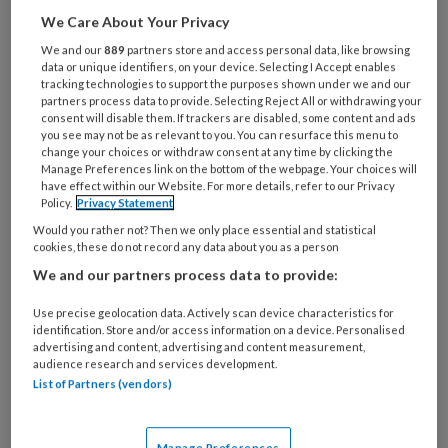
We Care About Your Privacy
Al een account of abonnement?
Log dan in
We and our
889
partners store and access personal data, like browsing
data or unique identifiers, on your device. Selecting I Accept enables
tracking technologies to support the purposes shown under we and our
Wat
partners process data to provide. Selecting Reject All or withdrawing your
is
consent will disable them. If trackers are disabled, some content and ads
you see may not be as relevant to you. You can resurface this menu to
je
change your choices or withdraw consent at any time by clicking the
e-
Manage Preferences link on the bottom of the webpage. Your choices will
Kies
mailadres?
have effect within our Website. For more details, refer to our Privacy
je
Policy.
Privacy Statement
*
*
wachtwoord*
*
Would you rather not? Then we only place essential and statistical
cookies, these do not record any data about you as a person
Kies
We and our partners process data to provide:
je
functie
*
Use precise geolocation data. Actively scan device characteristics for
identification. Store and/or access information on a device. Personalised
Bij
advertising and content, advertising and content measurement,
welke
audience research and services development.
organisatie
List of Partners (vendors)
werk
Untitled
Ontvang 2x per week de
je?
Manage Preferences