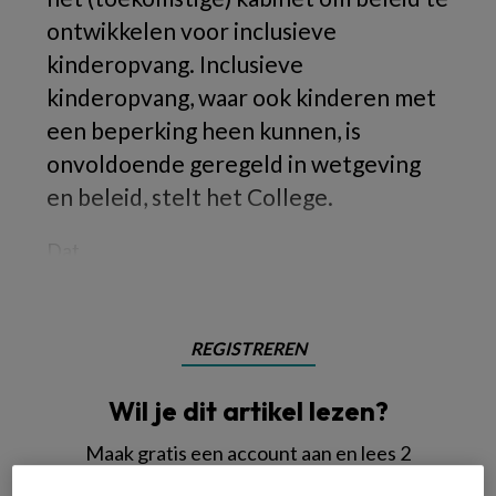
ontwikkelen voor inclusieve
kinderopvang. Inclusieve
kinderopvang, waar ook kinderen met
een beperking heen kunnen, is
onvoldoende geregeld in wetgeving
en beleid, stelt het College.
Dat
REGISTREREN
Wil je dit artikel lezen?
Maak gratis een account aan en lees 2
artikelen gratis per maand