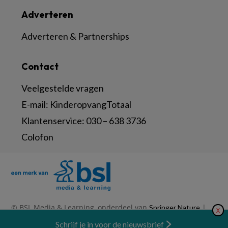
Adverteren
Adverteren & Partnerships
Contact
Veelgestelde vragen
E-mail:
KinderopvangTotaal
Klantenservice:
030 – 638 3736
Colofon
© BSL Media & Learning, onderdeel van
|
Springer Nature
X
|
|
Privacy Statement
Disclaimer
Voorwaarden
Nieuwsbrief
Schrijf je in voor de nieuwsbrief
Abonneren